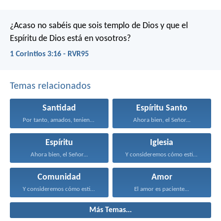
¿Acaso no sabéis que sois templo de Dios y que el
Espíritu de Dios está en vosotros?
1 Corintios 3:16 - RVR95
Temas relacionados
Santidad
Espíritu Santo
Por tanto, amados, teniendo...
Ahora bien, el Señor...
Espíritu
Iglesia
Ahora bien, el Señor...
Y consideremos cómo estimularnos...
Comunidad
Amor
Y consideremos cómo estimularnos...
El amor es paciente...
Más Temas...