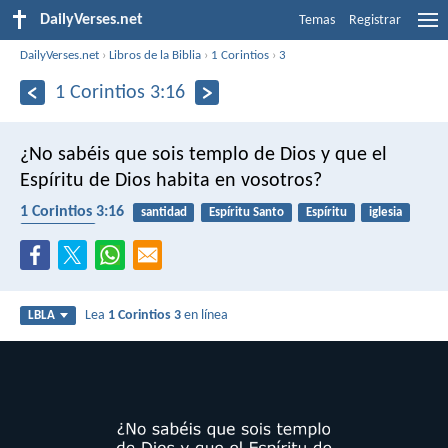
DailyVerses.net
Temas
Registrar
DailyVerses.net
›
Libros de la Biblia
›
1 Corintios
›
3
1 Corintios 3:16
¿No sabéis que sois templo de Dios y que el
Espíritu de Dios habita en vosotros?
1 Corintios 3:16
santidad
Espíritu Santo
Espíritu
iglesia
comunidad
Lea
1 Corintios 3
en línea
LBLA