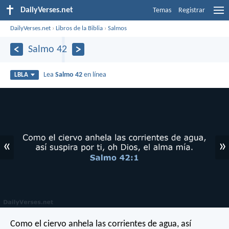
DailyVerses.net
Temas
Registrar
DailyVerses.net
›
Libros de la Biblia
›
Salmos
Salmo 42
Lea
Salmo 42
en línea
LBLA
«
»
Como el ciervo anhela las corrientes de agua,
así