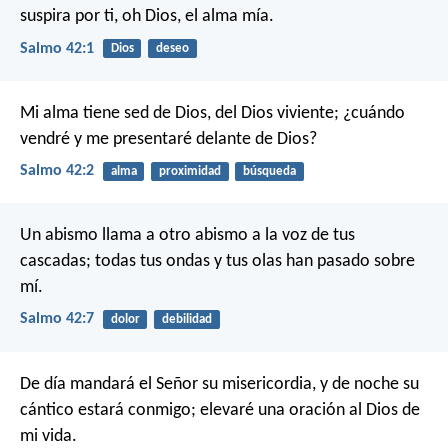
suspira por ti, oh Dios, el alma mía.
Salmo 42:1
Dios
deseo
Mi alma tiene sed de Dios, del Dios viviente;
¿cuándo
vendré y me presentaré delante de Dios?
Salmo 42:2
alma
proximidad
búsqueda
Un abismo llama a otro abismo a la voz de tus
cascadas;
todas tus ondas y tus olas han pasado sobre
mí.
Salmo 42:7
dolor
debilidad
De día mandará el Señor su misericordia,
y de noche su
cántico estará conmigo;
elevaré una oración al Dios de
mi vida.