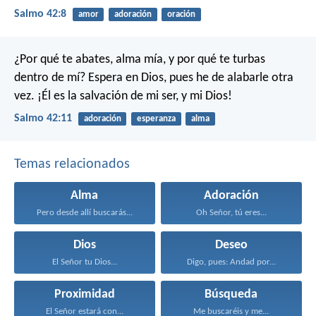
Salmo 42:8
amor
adoración
oración
¿Por qué te abates, alma mía,
y por qué te turbas
dentro de mí?
Espera en Dios, pues he de alabarle otra
vez.
¡Él es la salvación de mi ser, y mi Dios!
Salmo 42:11
adoración
esperanza
alma
Temas relacionados
Alma
Adoración
Pero desde allí buscarás...
Oh Señor, tú eres...
Dios
Deseo
El Señor tu Dios...
Digo, pues: Andad por...
Proximidad
Búsqueda
El Señor estará con...
Me buscaréis y me...