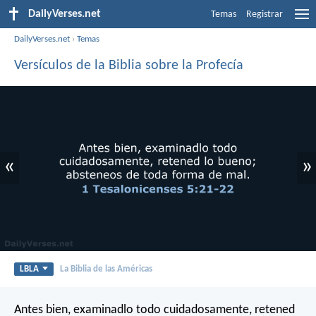
DailyVerses.net
Temas
Registrar
DailyVerses.net
›
Temas
Versículos de la Biblia sobre la Profecía
«
»
LBLA
La Biblia de las Américas
Antes bien, examinadlo todo cuidadosamente, retened