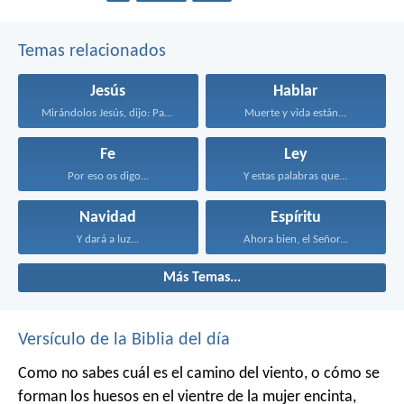
Temas relacionados
Jesús
Hablar
Mirándolos Jesús, dijo: Para...
Muerte y vida están...
Fe
Ley
Por eso os digo...
Y estas palabras que...
Navidad
Espíritu
Y dará a luz...
Ahora bien, el Señor...
Más Temas...
Versículo de la Biblia del día
Como no sabes cuál es el camino del viento,
o cómo se
forman los huesos en el vientre de la mujer encinta,