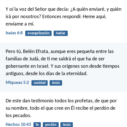
Y oí la voz del Señor que decía: ¿A quién enviaré, y quién
irá por nosotros? Entonces respondí: Heme aquí;
envíame a mí.
Isaías 6:8
evangelización
hablar
Pero tú, Belén Efrata,
aunque eres pequeña entre las
familias de Judá,
de ti me saldrá el que ha de ser
gobernante en Israel.
Y sus orígenes son desde tiempos
antiguos,
desde los días de la eternidad.
Miqueas 5:2
navidad
Jesús
De este dan testimonio todos los profetas, de que por
su nombre, todo el que cree en Él recibe el perdón de
los pecados.
Hechos 10:43
fe
perdón
Jesús