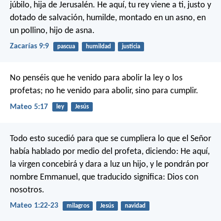
júbilo, hija de Jerusalén.
He aquí, tu rey viene a ti,
justo y
dotado de salvación,
humilde, montado en un asno,
en
un pollino, hijo de asna.
Zacarías 9:9
pascua
humildad
justicia
No penséis que he venido para abolir la ley o los
profetas; no he venido para abolir, sino para cumplir.
Mateo 5:17
ley
Jesús
Todo esto sucedió para que se cumpliera lo que el Señor
había hablado por medio del profeta, diciendo: He aquí,
la virgen concebirá y dara a luz un hijo, y le pondrán por
nombre Emmanuel, que traducido significa: Dios con
nosotros.
Mateo 1:22-23
milagros
Jesús
navidad