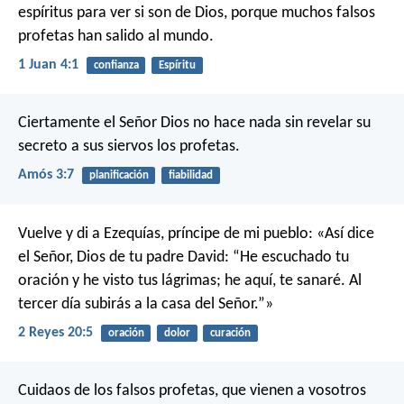
espíritus para ver si son de Dios, porque muchos falsos
profetas han salido al mundo.
1 Juan 4:1
confianza
Espíritu
Ciertamente el Señor Dios no hace nada
sin revelar su
secreto
a sus siervos los profetas.
Amós 3:7
planificación
fiabilidad
Vuelve y di a Ezequías, príncipe de mi pueblo: «Así dice
el Señor, Dios de tu padre David: “He escuchado tu
oración y he visto tus lágrimas; he aquí, te sanaré. Al
tercer día subirás a la casa del Señor.”»
2 Reyes 20:5
oración
dolor
curación
Cuidaos de los falsos profetas, que vienen a vosotros