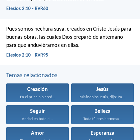
Efesios 2:10 - RVR60
Pues somos hechura suya, creados en Cristo Jesús para
buenas obras, las cuales Dios preparó de antemano
para que anduviéramos en ellas.
Efesios 2:10 - RVR95
Temas relacionados
Creación
Jesús
En el principio creó...
Mirándolos Jesús, dijo: Para...
Seguir
Belleza
Andad en todo el...
Toda tú eres hermosa...
Amor
Esperanza