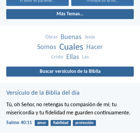
El amor es paciente...
«Porque yo sé los...
Más Temas...
Buenas
Obras
Jesús
Cuales
Somos
Hacer
Ellas
Cristo
Las
Buscar versículos de la Biblia
Versículo de la Biblia del día
Tú, oh Señor, no retengas tu compasión de mí;
tu
misericordia y tu fidelidad me guarden continuamente.
Salmo 40:11
amor
fiabilidad
protección