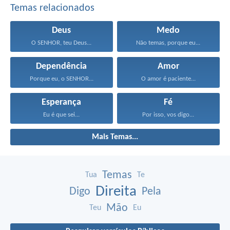
Temas relacionados
Deus
Medo
O SENHOR, teu Deus...
Não temas, porque eu...
Dependência
Amor
Porque eu, o SENHOR...
O amor é paciente...
Esperança
Fé
Eu é que sei...
Por isso, vos digo...
Mais Temas...
Temas
Tua
Te
Direita
Digo
Pela
Mão
Teu
Eu