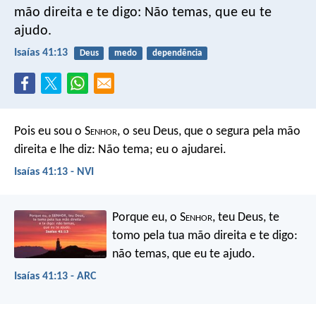
mão direita e te digo: Não temas, que eu te
ajudo.
Isaías 41:13
Deus
medo
dependência
Pois eu sou o S
enhor
, o seu Deus,
que o segura pela mão
direita
e lhe diz: Não tema; eu o ajudarei.
Isaías 41:13 - NVI
Porque eu, o S
enhor
, teu Deus,
te
tomo pela tua mão direita
e te digo:
não temas,
que eu te ajudo.
Isaías 41:13 - ARC