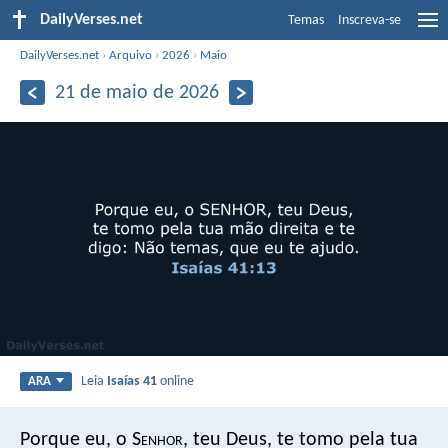
DailyVerses.net
Temas
Inscreva-se
DailyVerses.net
›
Arquivo
›
2026
›
Maio
21 de maio de 2026
Leia
Isaías 41
online
ARA
Porque eu, o S
enhor
, teu Deus, te tomo pela tua