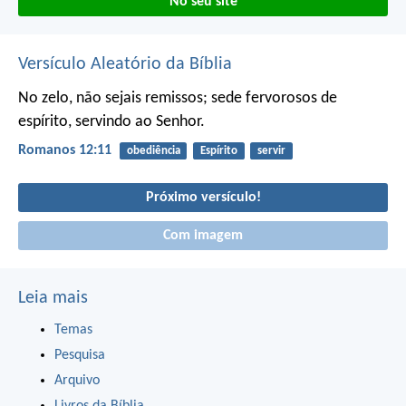
No seu site
Versículo Aleatório da Bíblia
No zelo, não sejais remissos; sede fervorosos de
espírito, servindo ao Senhor.
Romanos 12:11
obediência
Espírito
servir
Próximo versículo!
Com imagem
Leia mais
Temas
Pesquisa
Arquivo
Livros da Bíblia