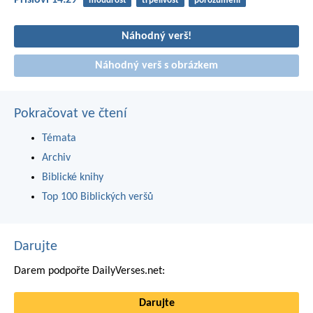
Přísloví 14:29
moudrost
trpělivost
porozumění
Náhodný verš!
Náhodný verš s obrázkem
Pokračovat ve čtení
Témata
Archiv
Biblické knihy
Top 100 Biblických veršů
Darujte
Darem podpořte DailyVerses.net:
Darujte