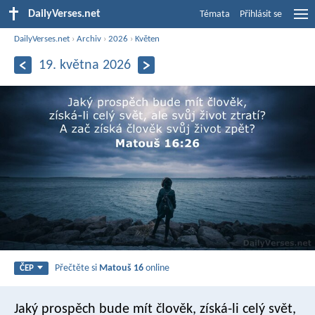
DailyVerses.net
Témata
Přihlásit se
DailyVerses.net
›
Archiv
›
2026
›
Květen
19. května 2026
Přečtěte si
Matouš 16
online
ČEP
Jaký prospěch bude mít člověk, získá-li celý svět,