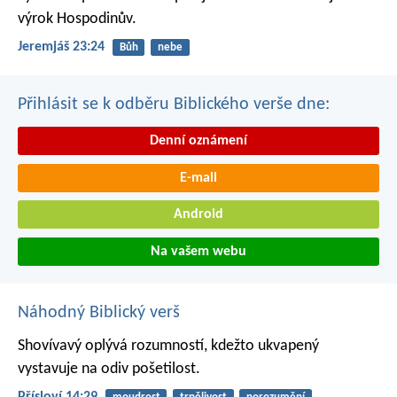
výrok Hospodinův.
Jeremjáš 23:24
Bůh
nebe
Přihlásit se k odběru Biblického verše dne:
Denní oznámení
E-mail
Android
Na vašem webu
Náhodný Biblický verš
Shovívavý oplývá rozumností,
kdežto ukvapený
vystavuje na odiv pošetilost.