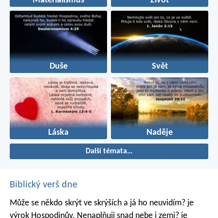
Materialismus
Život
Duše
Svět
Láska
Naděje
Další témata…
Biblický verš dne
Může se někdo skrýt ve skrýších
a já ho neuvidím? je
výrok Hospodinův.
Nenaplňuji snad nebe i zemi? je