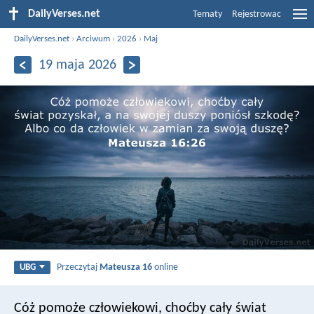
DailyVerses.net
Tematy
Rejestrowac
DailyVerses.net
›
Arciwum
›
2026
›
Maj
19 maja 2026
Przeczytaj
Mateusza 16
online
UBG
Cóż pomoże człowiekowi, choćby cały świat