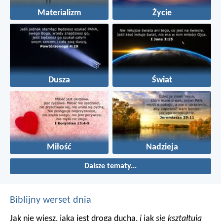
Materializm
Życie
Dusza
Świat
Miłość
Nadzieja
Dalsze tematy...
Biblijny werset dnia
Jak nie wiesz, jaka jest droga ducha,
i
jak
się kształtują