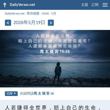
DailyVerses.net
主題
訂閱
DailyVerses.net
›
舊存檔案
›
2026
›
5月
2026年5月19日
在線閱讀
馬 太 福 音 16
CUV
人 若 賺 得 全 世 界 ， 賠 上 自 己 的 生 命 ，