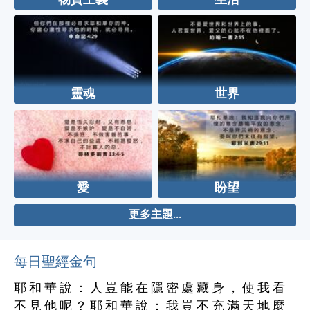
物質主義
生活
靈魂
世界
愛
盼望
更多主題...
每日聖經金句
耶 和 華 說 ： 人 豈 能 在 隱 密 處 藏 身 ， 使 我 看
不 見 他 呢 ？ 耶 和 華 說 ： 我 豈 不 充 滿 天 地 麼