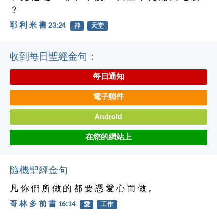
？
耶 利 米 書 23:24
神
天堂
收到每日聖經金句：
每日通知
電子郵件
Android
在您的網站上
隨機聖經金句
凡 你 們 所 做 的 都 要 憑 愛 心 而 做 。
哥 林 多 前 書 16:14
愛
工作