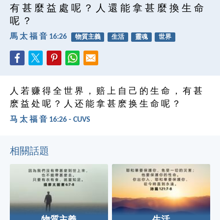
有 甚 麼 益 處 呢 ？ 人 還 能 拿 甚 麼 換 生 命
呢 ？
馬 太 福 音 16:26
物質主義
生活
靈魂
世界
人 若 赚 得 全 世 界 ， 赔 上 自 己 的 生 命 ， 有 甚
麽 益 处 呢 ？ 人 还 能 拿 甚 麽 换 生 命 呢 ？
马 太 福 音 16:26 - CUVS
相關話題