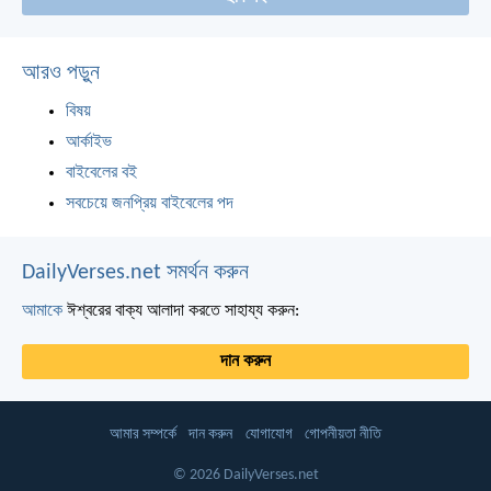
আরও পড়ুন
বিষয়
আর্কাইভ
বাইবেলের বই
সবচেয়ে জনপ্রিয় বাইবেলের পদ
DailyVerses.net সমর্থন করুন
আমাকে
ঈশ্বরের বাক্য আলাদা করতে সাহায্য করুন:
দান করুন
আমার সম্পর্কে
দান করুন
যোগাযোগ
গোপনীয়তা নীতি
© 2026 DailyVerses.net