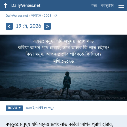
DailyVerses.net
বিষয়
সাবস্ক্রাইব
DailyVerses.net
›
আর্কাইভ
›
2026
›
মে
19 মে, 2026
অনলাইনে
মথি ১৬
পড়ুন
ROVU
বস্তুতঃ মনুষ্য যদি সমুদয় জগৎ লাভ করিয়া আপন প্রাণ হারায়,