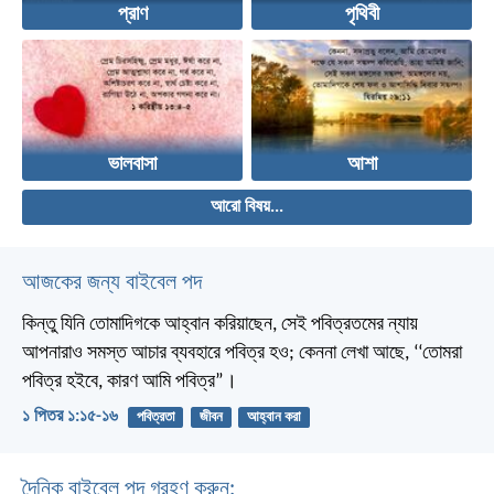
প্রাণ
পৃথিবী
ভালবাসা
আশা
আরো বিষয়...
আজকের জন্য বাইবেল পদ
কিন্তু যিনি তোমাদিগকে আহ্বান করিয়াছেন, সেই পবিত্রতমের ন্যায়
আপনারাও সমস্ত আচার ব্যবহারে পবিত্র হও; কেননা লেখা আছে, ‘‘তোমরা
পবিত্র হইবে, কারণ আমি পবিত্র”।
১ পিতর ১:১৫-১৬
পবিত্রতা
জীবন
আহ্বান করা
দৈনিক বাইবেল পদ গ্রহণ করুন: