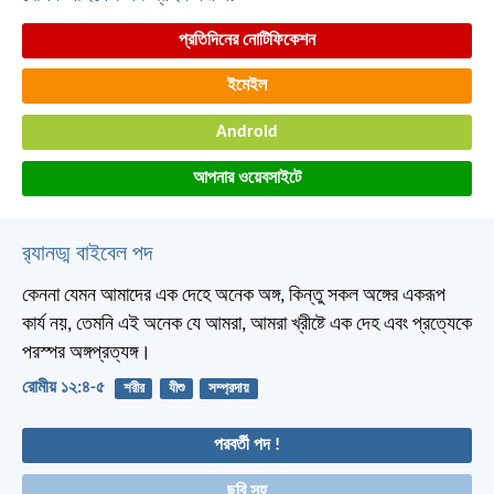
প্রতিদিনের নোটিফিকেশন
ইমেইল
Android
আপনার ওয়েবসাইটে
র‌্যানড্ম বাইবেল পদ
কেননা যেমন আমাদের এক দেহে অনেক অঙ্গ, কিন্তু সকল অঙ্গের একরূপ
কার্য নয়, তেমনি এই অনেক যে আমরা, আমরা খ্রীষ্টে এক দেহ এবং প্রত্যেকে
পরস্পর অঙ্গপ্রত্যঙ্গ।
রোমীয় ১২:৪-৫
শরীর
যীশু
সম্প্রদায়
পরবর্তী পদ !
ছবি সহ