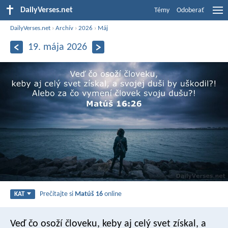
DailyVerses.net
Témy
Odoberať
DailyVerses.net
›
Archív
›
2026
›
Máj
19. mája 2026
Prečítajte si
Matúš 16
online
KAT
Veď čo osoží človeku, keby aj celý svet získal, a