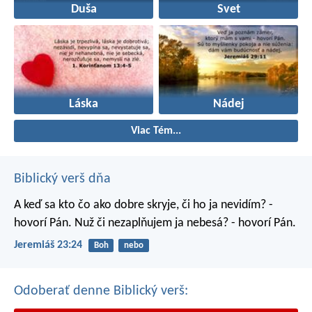
Duša
Svet
Láska
Nádej
Viac Tém...
Biblický verš dňa
A keď sa kto čo ako dobre skryje, či ho ja nevidím? -
hovorí Pán. Nuž či nezaplňujem ja nebesá? - hovorí Pán.
Jeremiáš 23:24
Boh
nebo
Odoberať denne Biblický verš: