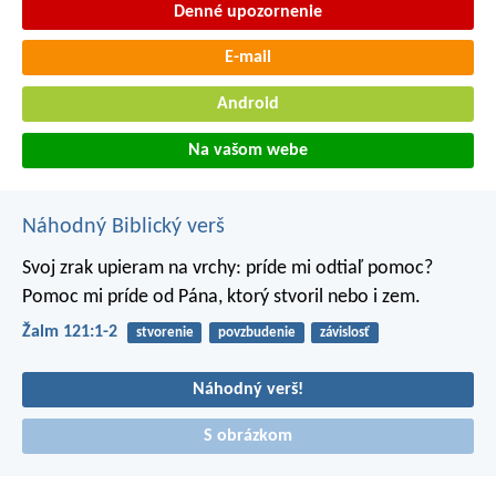
Denné upozornenie
E-mail
Android
Na vašom webe
Náhodný Biblický verš
Svoj zrak upieram na vrchy: príde mi odtiaľ pomoc?
Pomoc mi príde od Pána, ktorý stvoril nebo i zem.
Žalm 121:1-2
stvorenie
povzbudenie
závislosť
Náhodný verš!
S obrázkom