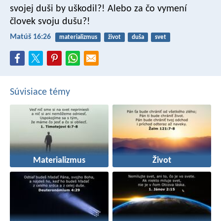
svojej duši by uškodil?! Alebo za čo vymení
človek svoju dušu?!
Matúš 16:26
materializmus
život
duša
svet
Súvisiace témy
Materializmus
Život