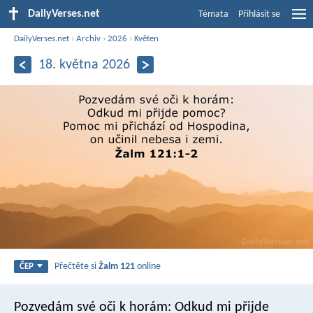
DailyVerses.net
Témata
Přihlásit se
DailyVerses.net
›
Archiv
›
2026
›
Květen
18. května 2026
Přečtěte si
Žalm 121
online
ČEP
Pozvedám své oči k horám:
Odkud mi přijde