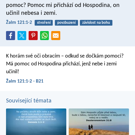
pomoc?
Pomoc mi přichází od Hospodina,
on
učinil nebesa i zemi.
Žalm 121:1-2
stvoření
povzbuzení
závislost na bohu
K horám své oči obracím –
odkud se dočkám pomoci?
Má pomoc od Hospodina přichází,
jenž nebe i zemi
učinil!
Žalm 121:1-2 - B21
Související témata