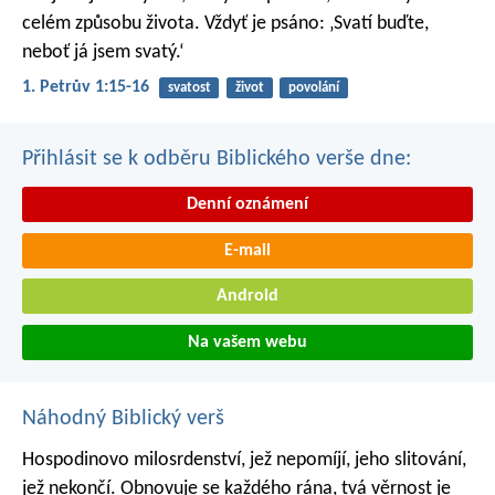
celém způsobu života. Vždyť je psáno: ‚Svatí buďte,
neboť já jsem svatý.‘
1. Petrův 1:15-16
svatost
život
povolání
Přihlásit se k odběru Biblického verše dne:
Denní oznámení
E-mail
Android
Na vašem webu
Náhodný Biblický verš
Hospodinovo milosrdenství, jež nepomíjí,
jeho slitování,
jež nekončí.
Obnovuje se každého rána,
tvá věrnost je