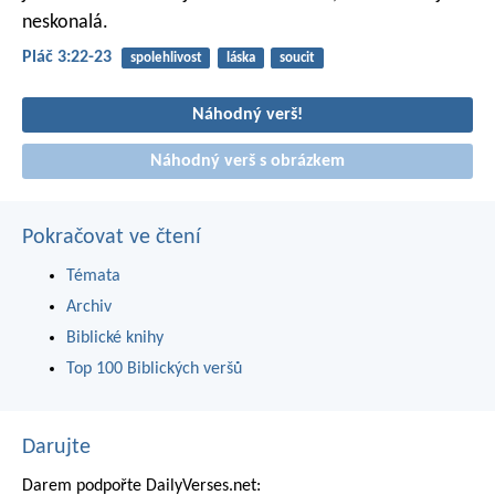
neskonalá.
Pláč 3:22-23
spolehlivost
láska
soucit
Náhodný verš!
Náhodný verš s obrázkem
Pokračovat ve čtení
Témata
Archiv
Biblické knihy
Top 100 Biblických veršů
Darujte
Darem podpořte DailyVerses.net: