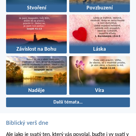
Stvoření
Povzbuzení
Závislost na Bohu
Láska
Naděje
Víra
Další témata…
Biblický verš dne
Ale jako je svatý ten, který vás povolal, buďte i vy svatí v