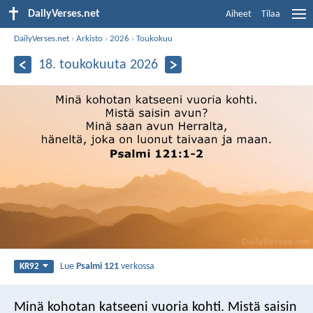
DailyVerses.net
Aiheet
Tilaa
DailyVerses.net
›
Arkisto
›
2026
›
Toukokuu
18. toukokuuta 2026
Lue
Psalmi 121
verkossa
KR92
Minä kohotan katseeni vuoria kohti.
Mistä saisin