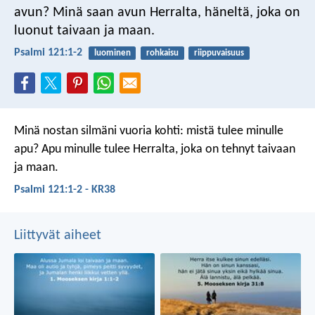
avun?
Minä saan avun Herralta,
häneltä, joka on
luonut taivaan ja maan.
Psalmi 121:1-2
luominen
rohkaisu
riippuvaisuus
Minä nostan silmäni vuoria kohti:
mistä tulee minulle
apu?
Apu minulle tulee Herralta,
joka on tehnyt taivaan
ja maan.
Psalmi 121:1-2 - KR38
Liittyvät aiheet