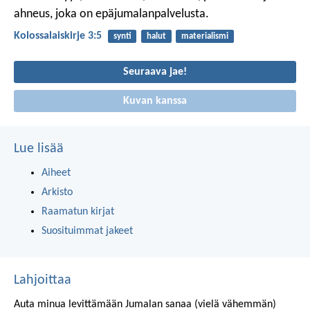
ahneus, joka on epäjumalanpalvelusta.
Kolossalaiskirje 3:5
synti
halut
materialismi
Seuraava jae!
Kuvan kanssa
Lue lisää
Aiheet
Arkisto
Raamatun kirjat
Suosituimmat jakeet
Lahjoittaa
Auta minua levittämään Jumalan sanaa (vielä vähemmän)