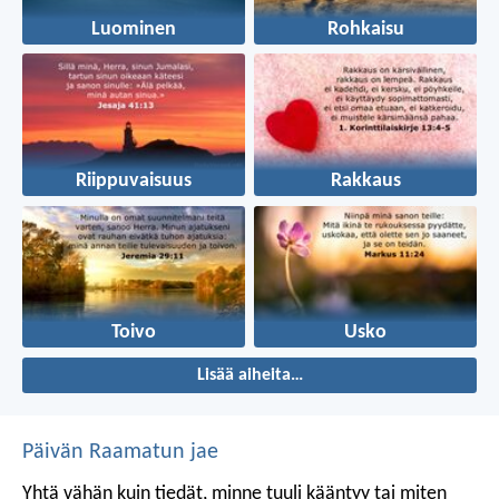
Luominen
Rohkaisu
Riippuvaisuus
Rakkaus
Toivo
Usko
Lisää aiheita…
Päivän Raamatun jae
Yhtä vähän kuin tiedät, minne tuuli kääntyy
tai miten