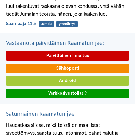
luut rakentuvat raskaana olevan kohdussa,
yhtä vähän
tiedät Jumalan teoista,
hänen, joka kaiken luo.
Saarnaaja 11:5
Jumala
ymmärrys
Vastaanota päivittäinen Raamatun jae:
Päivittäinen ilmoitus
Sähköposti
Android
Verkkosivustollasi?
Satunnainen Raamatun jae
Haudatkaa siis se, mikä teissä on maallista:
siveettömyys, saastaisuus, intohimot, pahat halut ja