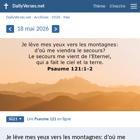
DailyVerses.net
Thème
S'inscrire
DailyVerses.net
›
Archives
›
2026
›
Mai
18 mai 2026
Lire
Psaume 121
en ligne
SG21
Je lève mes yeux vers les montagnes:
d’où me