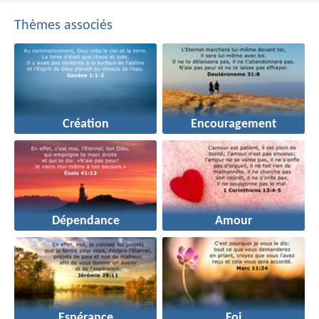
Thèmes associés
Création
Encouragement
Dépendance
Amour
Espérance
Foi