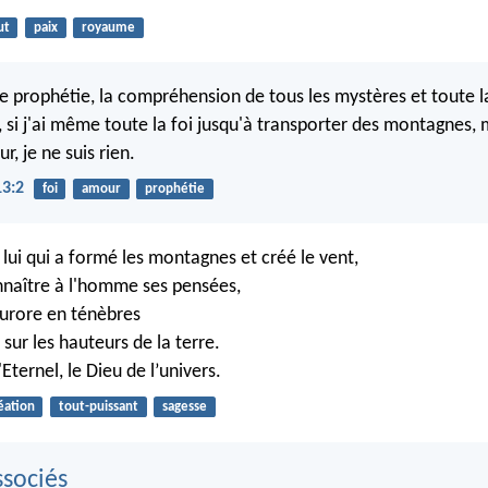
ut
paix
royaume
 de prophétie, la compréhension de tous les mystères et toute l
 si j'ai même toute la foi jusqu'à transporter des montagnes, 
r, je ne suis rien.
13:2
foi
amour
prophétie
t lui qui a formé les montagnes et créé le vent,
onnaître à l'homme ses pensées,
aurore en ténèbres
sur les hauteurs de la terre.
Eternel, le Dieu de l’univers.
éation
tout-puissant
sagesse
sociés