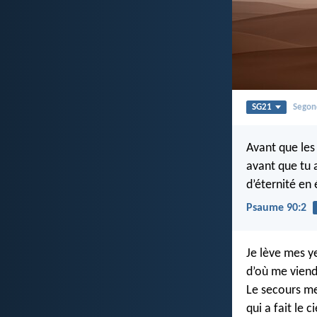
SG21
Segon
Avant que les
avant que tu a
d’éternité en 
Psaume 90:2
Je lève mes y
d’où me viend
Le secours me 
qui a fait le ci