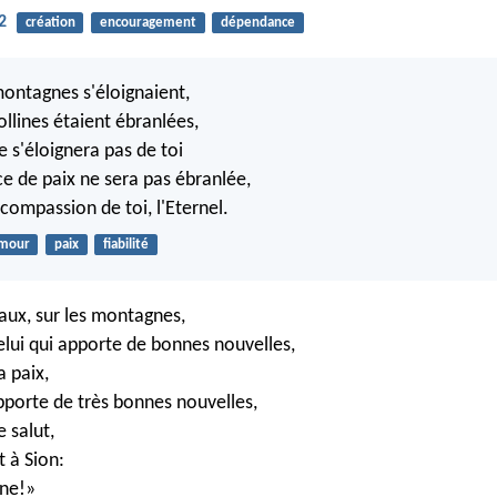
2
création
encouragement
dépendance
ontagnes s'éloignaient,
ollines étaient ébranlées,
s'éloignera pas de toi
ce de paix ne sera pas ébranlée,
a compassion de toi, l'Eternel.
mour
paix
fiabilité
eaux, sur les montagnes,
celui qui apporte de bonnes nouvelles,
a paix,
apporte de très bonnes nouvelles,
 salut,
t à Sion:
gne!»