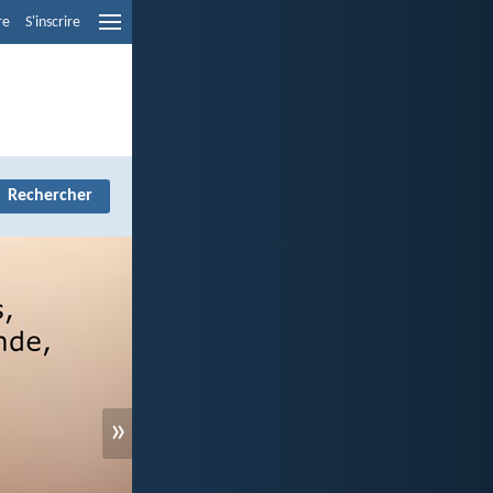
re
S'inscrire
»