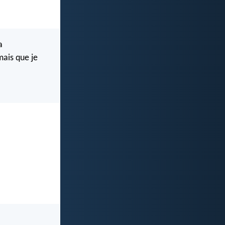
a
mais que je