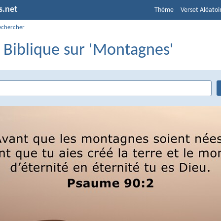
s.net
Thème
Verset Aléatoi
echercher
 Biblique sur 'Montagnes'