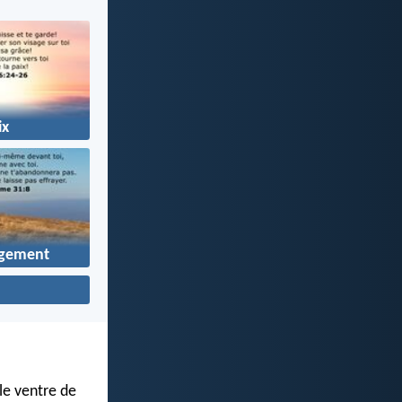
ix
gement
le ventre de