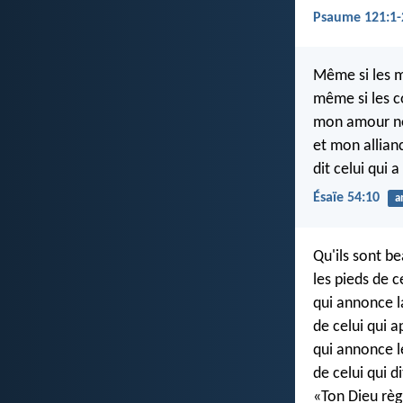
Psaume 121:1-
Même si les m
même si les c
mon amour ne 
et mon allian
dit celui qui 
Ésaïe 54:10
a
Qu'ils sont b
les pieds de 
qui annonce l
de celui qui 
qui annonce le
de celui qui di
«Ton Dieu rè