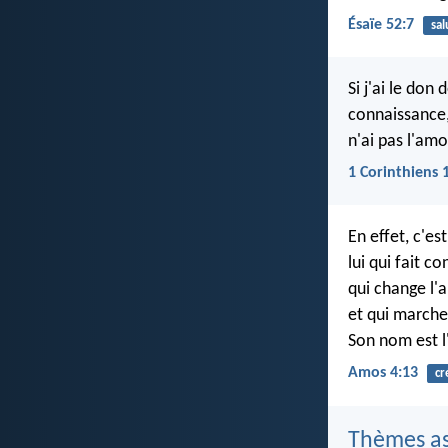
Ésaïe 52:7
sal
Si j'ai le don
connaissance,
n'ai pas l'amou
1 Corinthiens 
En effet, c'es
lui qui fait c
qui change l'
et qui marche 
Son nom est l'
Amos 4:13
cr
Thèmes as