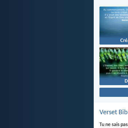
Cré
D
Verset Bib
Tu ne sais pa