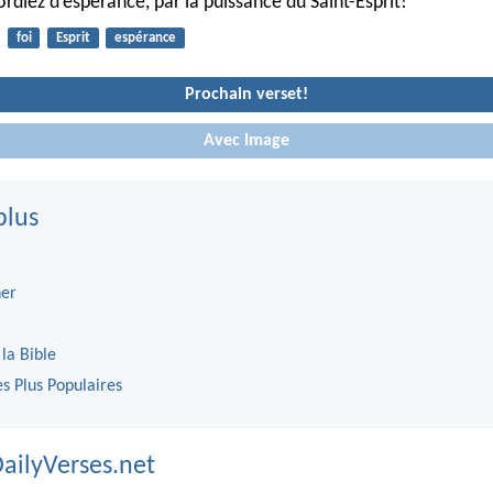
rdiez d’espérance, par la puissance du Saint-Esprit!
foi
Esprit
espérance
Prochain verset!
Avec Image
plus
er
 la Bible
es Plus Populaires
DailyVerses.net