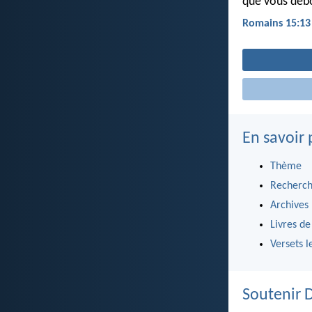
que vous débo
Romains 15:13
En savoir 
Thème
Recherch
Archives
Livres de
Versets l
Soutenir 