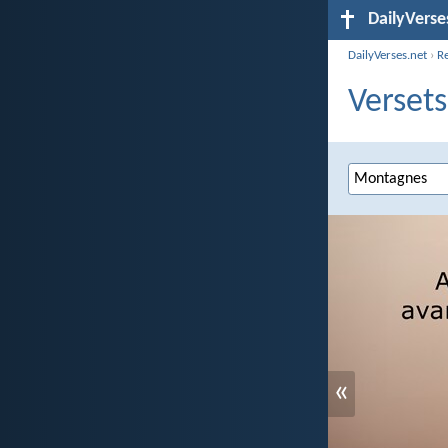
DailyVerse
DailyVerses.net
›
R
Versets
«