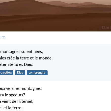
d 21
 montagnes soient nées,
ies créé la terre et le monde,
éternité tu es Dieu.
création
Dieu
comprendre
eux vers les montagnes:
ra le secours?
vient de l’Eternel,
el et la terre.