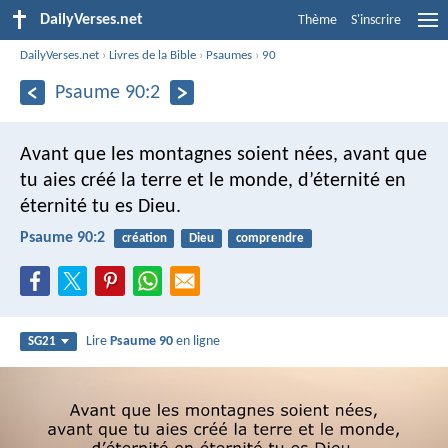
DailyVerses.net
Thème
S'inscrire
DailyVerses.net
›
Livres de la Bible
›
Psaumes
›
90
Psaume 90:2
Avant que les montagnes soient nées,
avant que
tu aies créé la terre et le monde,
d’éternité en
éternité tu es Dieu.
Psaume 90:2
création
Dieu
comprendre
Lire
Psaume 90
en ligne
SG21