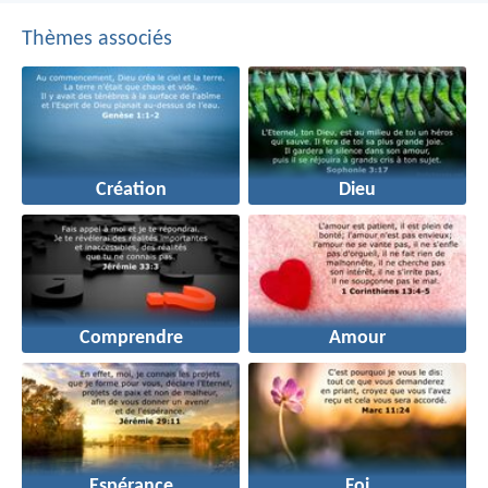
Thèmes associés
Création
Dieu
Comprendre
Amour
Espérance
Foi