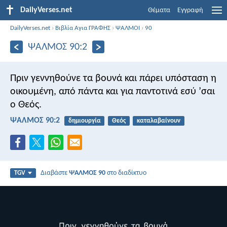
DailyVerses.net
Θέματα
Εγγραφή
DailyVerses.net
›
Βιβλία Αγια ΓΡΑΦΗΣ
›
ΨΑΛΜΟΙ
›
90
ΨΑΛΜΌΣ 90:2
Πριν γεννηθούνε τα βουνά
και πάρει υπόσταση η
οικουμένη,
από πάντα και για παντοτινά
εσύ ’σαι
ο Θεός.
ΨΑΛΜΌΣ 90:2
δημιουργία
Θεός
καταλαβαίνουν
Διαβάστε
ΨΑΛΜΌΣ 90
στο διαδίκτυο
TGV