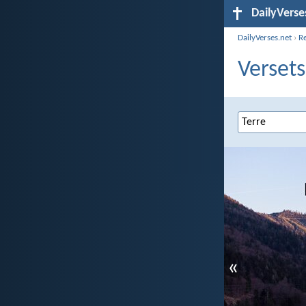
DailyVerse
DailyVerses.net
›
R
Versets
«