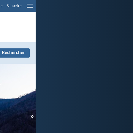
re
S'inscrire
»