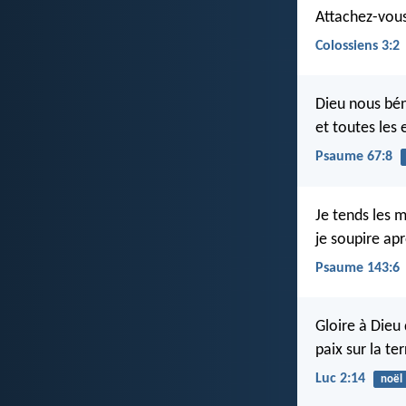
Attachez-vous 
Colossiens 3:2
Dieu nous bén
et toutes les 
Psaume 67:8
Je tends les m
je soupire ap
Psaume 143:6
Gloire à Dieu 
paix sur la t
Luc 2:14
noël