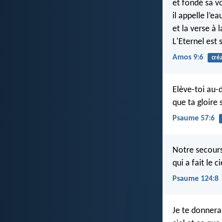
et fondé sa vo
il appelle l’e
et la verse à 
L'Eternel est
Amos 9:6
cré
Elève-toi au-d
que ta gloire 
Psaume 57:6
Notre secours
qui a fait le ci
Psaume 124:8
Je te donnerai