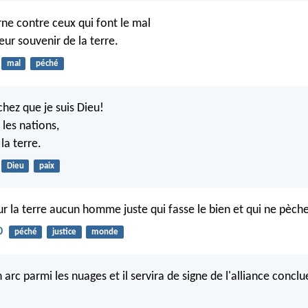
rne contre ceux qui font le mal
eur souvenir de la terre.
mal
péché
chez que je suis Dieu!
 les nations,
la terre.
Dieu
paix
sur la terre aucun homme juste qui fasse le bien et qui ne pèch
0
péché
justice
monde
 arc parmi les nuages et il servira de signe de l'alliance concl