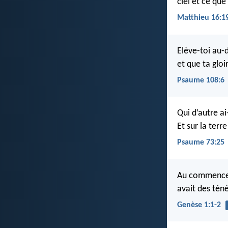
ciel et ce que 
Matthieu 16:1
Elève-toi au-d
et que ta gloi
Psaume 108:6
Qui d’autre ai
Et sur la terre
Psaume 73:25
Au commencemen
avait des ténè
Genèse 1:1-2