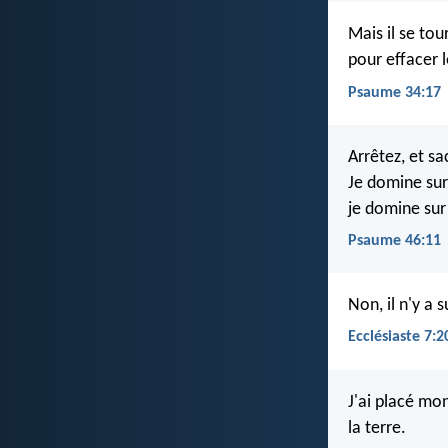
Mais il se tou
pour effacer l
Psaume 34:17
Arrêtez, et sa
Je domine sur
je domine sur 
Psaume 46:11
Non, il n'y a 
Ecclésiaste 7:2
J'ai placé mon
la terre.