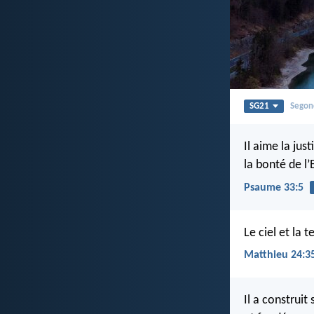
SG21
Segon
Il aime la just
la bonté de l’
Psaume 33:5
Le ciel et la 
Matthieu 24:3
Il a construit 