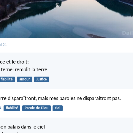
d 21
ice et le droit;
Eternel remplit la terre.
fiabilité
amour
justice
terre disparaîtront, mais mes paroles ne disparaîtront pas.
5
fiabilité
Parole de Dieu
ciel
son palais dans le ciel