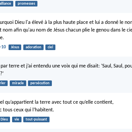
alliance
promesses
urquoi Dieu l'a élevé à la plus haute place et lui a donné le no
 nom afin qu'au nom de Jésus chacun plie le genou dans le ciel
re.
-10
Jésus
adoration
ciel
par terre et j’ai entendu une voix qui me disait: ‘Saul, Saul, p
?’
rler
miracle
persécution
nel qu’appartient la terre avec tout ce qu’elle contient,
 tous ceux qui l’habitent.
Dieu
vie
tout-puissant