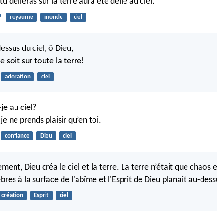
tu délieras sur la terre aura été délié au ciel.
9
royaume
monde
ciel
essus du ciel, ô Dieu,
re soit sur toute la terre!
adoration
ciel
-je au ciel?
 je ne prends plaisir qu’en toi.
confiance
Dieu
ciel
t, Dieu créa le ciel et la terre. La terre n’était que chaos et 
bres à la surface de l'abîme et l'Esprit de Dieu planait au-dess
création
Esprit
ciel