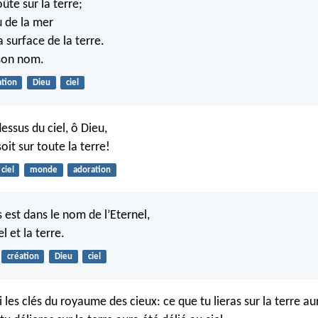
ûte sur la terre;
au de la mer
la surface de la terre.
 son nom.
ation
Dieu
ciel
essus du ciel, ô Dieu,
soit sur toute la terre!
ciel
monde
adoration
 est dans le nom de l’Eternel,
el et la terre.
création
Dieu
ciel
 les clés du royaume des cieux: ce que tu lieras sur la terre aur