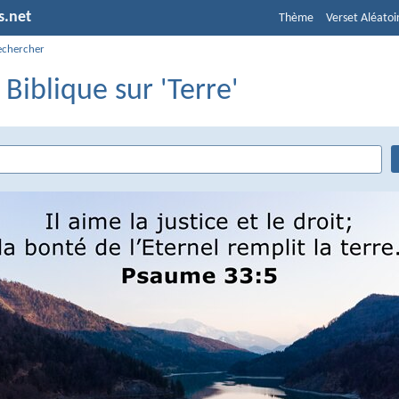
s.net
Thème
Verset Aléatoi
echercher
 Biblique sur 'Terre'