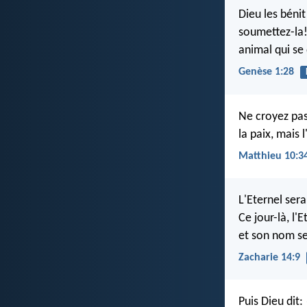
Dieu les béni
soumettez-la! 
animal qui se 
Genèse 1:28
Ne croyez pas 
la paix, mais 
Matthieu 10:3
L'Eternel sera
Ce jour-là, l'E
et son nom se
Zacharie 14:9
Puis Dieu dit