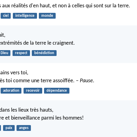
aux réalités d'en haut, et non à celles qui sont sur la terre.
ciel
intelligence
monde
it,
extrémités de la terre le craignent.
Dieu
respect
bénédiction
ains vers toi,
rès toi comme une terre assoiffée.
– Pause.
adoration
recevoir
dépendance
dans les lieux très hauts,
erre et bienveillance parmi les hommes!
paix
anges