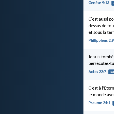
Genèse 9:13
C'est aussi po
dessus de tout
et sous la ter
Philippiens 2:9
Je suis tombé 
persécutes-tu
Actes 22:7
pa
C’est à l’Eter
le monde avec
Psaume 24:1