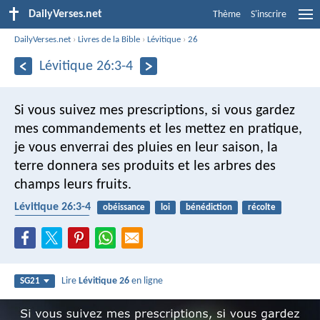
DailyVerses.net
Thème
S'inscrire
DailyVerses.net
›
Livres de la Bible
›
Lévitique
›
26
Lévitique 26:3-4
Si vous suivez mes prescriptions, si vous gardez
mes commandements et les mettez en pratique,
je vous enverrai des pluies en leur saison, la
terre donnera ses produits et les arbres des
champs leurs fruits.
Lévitique 26:3-4
obéissance
loi
bénédiction
récolte
porter des fruits
Lire
Lévitique 26
en ligne
SG21