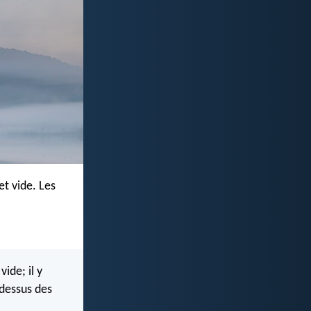
et vide. Les
ide; il y
-dessus des