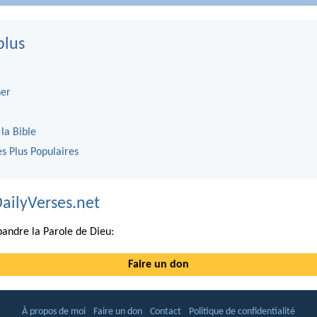
plus
er
 la Bible
es Plus Populaires
DailyVerses.net
andre la Parole de Dieu:
Faire un don
À propos de moi
Faire un don
Contact
Politique de confidentialité