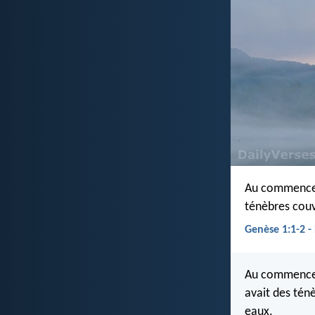
Au commencemen
ténèbres couvr
Genèse 1:1-2 -
Au commencemen
avait des ténè
eaux.