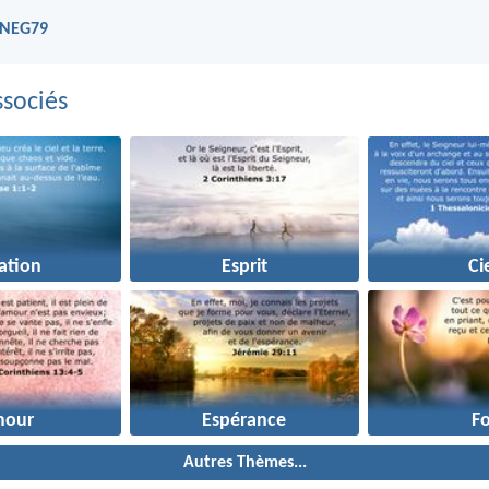
- NEG79
sociés
ation
Esprit
Ci
mour
Espérance
Fo
Autres Thèmes...