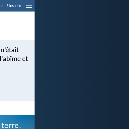
re
S'inscrire
n’était
 l'abîme et