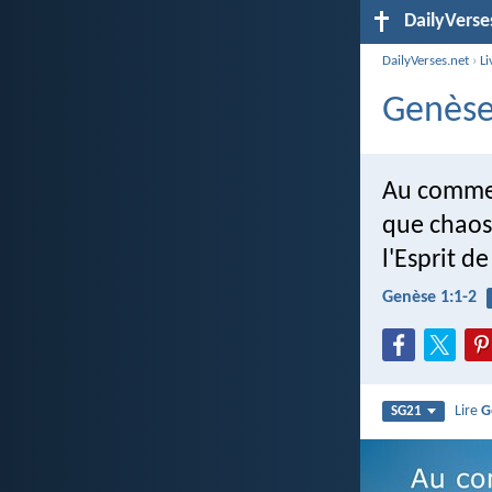
DailyVerse
DailyVerses.net
›
Li
Genèse
Au commenc
que chaos 
l'Esprit d
Genèse 1:1-2
Lire
G
SG21