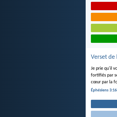
Verset de 
Je prie qu'il
fortifiés par 
cœur par la f
Éphésiens 3:16