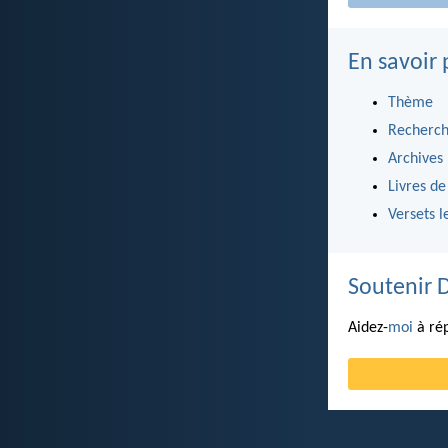
En savoir 
Thème
Recherch
Archives
Livres de
Versets l
Soutenir 
Aidez-
moi
à rép