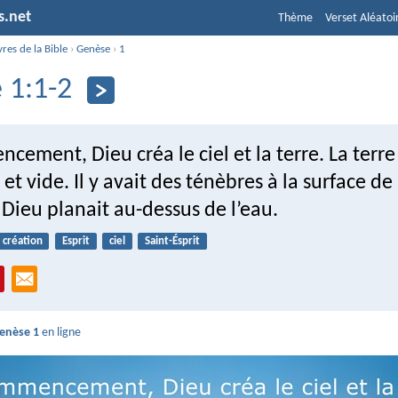
s.net
Thème
Verset Aléatoi
vres de la Bible
›
Genèse
›
1
 1:1-2
ement, Dieu créa le ciel et la terre. La terre 
et vide. Il y avait des ténèbres à la surface de
e Dieu planait au-dessus de l’eau.
création
Esprit
ciel
Saint-Ésprit
enèse 1
en ligne