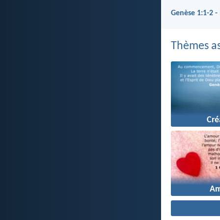
Genèse 1:1-2 
Thèmes as
Cré
A