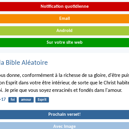
Notification quotidienne
Email
Android
Sur votre site web
la Bible Aléatoire
 vous donne, conformément à la richesse de sa gloire, d'être p
son Esprit dans votre être intérieur, de sorte que le Christ habi
oi. Je prie que vous soyez enracinés et fondés dans l'amour.
-17
foi
amour
Esprit
Prochain verset!
Avec Image