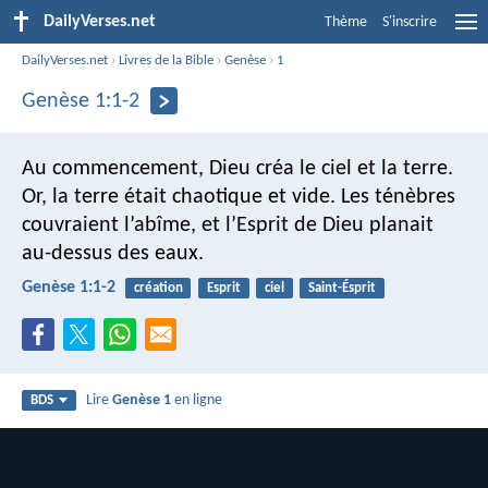
DailyVerses.net
Thème
S'inscrire
DailyVerses.net
›
Livres de la Bible
›
Genèse
›
1
Genèse 1:1-2
Au commencement, Dieu créa le ciel et la terre.
Or, la terre était chaotique et vide. Les ténèbres
couvraient l’abîme, et l’Esprit de Dieu planait
au-dessus des eaux.
Genèse 1:1-2
création
Esprit
ciel
Saint-Ésprit
Lire
Genèse 1
en ligne
BDS