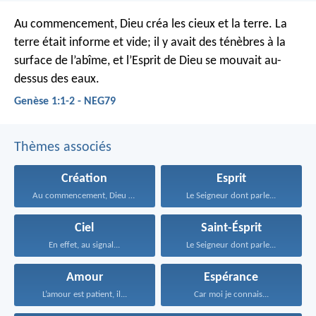
Au commencement, Dieu créa les cieux et la terre. La
terre était informe et vide; il y avait des ténèbres à la
surface de l’abîme, et l’Esprit de Dieu se mouvait au-
dessus des eaux.
Genèse 1:1-2 - NEG79
Thèmes associés
Création
Esprit
Au commencement, Dieu créa...
Le Seigneur dont parle...
Ciel
Saint-Ésprit
En effet, au signal...
Le Seigneur dont parle...
Amour
Espérance
L’amour est patient, il...
Car moi je connais...