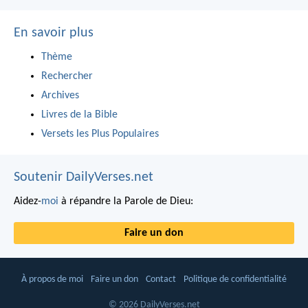
En savoir plus
Thème
Rechercher
Archives
Livres de la Bible
Versets les Plus Populaires
Soutenir DailyVerses.net
Aidez-
moi
à répandre la Parole de Dieu:
Faire un don
À propos de moi
Faire un don
Contact
Politique de confidentialité
© 2026 DailyVerses.net