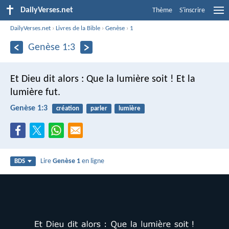
DailyVerses.net
Thème
S'inscrire
DailyVerses.net
›
Livres de la Bible
›
Genèse
›
1
Genèse 1:3
Et Dieu dit alors : Que la lumière soit !
Et la
lumière fut.
Genèse 1:3
création
parler
lumière
Lire
Genèse 1
en ligne
BDS