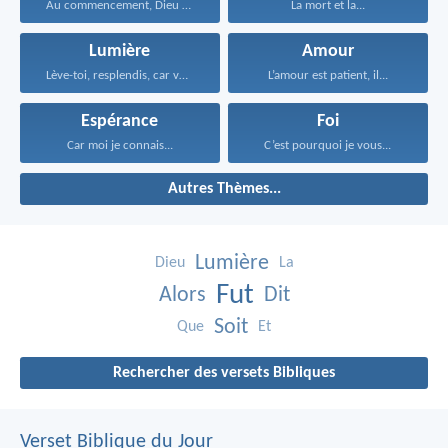
Au commencement, Dieu créa...
La mort et la...
Lumière
Amour
Lève-toi, resplendis, car voici...
L’amour est patient, il...
Espérance
Foi
Car moi je connais...
C’est pourquoi je vous...
Autres Thèmes...
Lumière
Dieu
La
Fut
Alors
Dit
Soit
Que
Et
Rechercher des versets Bibliques
Verset Biblique du Jour