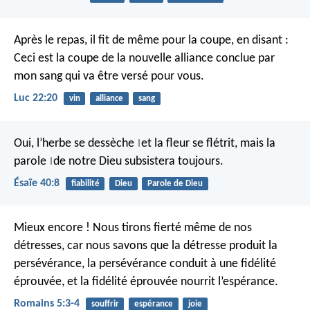
Après le repas, il fit de même pour la coupe, en disant :
Ceci est la coupe de la nouvelle alliance conclue par
mon sang qui va être versé pour vous.
Luc 22:20
vin
alliance
sang
Oui, l’herbe se dessèche
et la fleur se flétrit,
mais la
|
parole
de notre Dieu
subsistera toujours.
|
Ésaïe 40:8
fiabilité
Dieu
Parole de Dieu
Mieux encore ! Nous tirons fierté même de nos
détresses, car nous savons que la détresse produit la
persévérance, la persévérance conduit à une fidélité
éprouvée, et la fidélité éprouvée nourrit l’espérance.
Romains 5:3-4
souffrir
espérance
joie