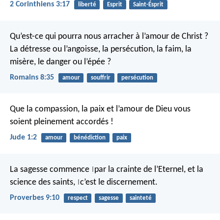
2 Corinthiens 3:17
liberté
Esprit
Saint-Ésprit
Qu’est-ce qui pourra nous arracher à l’amour de Christ ?
La détresse ou l’angoisse, la persécution, la faim, la
misère, le danger ou l’épée ?
Romains 8:35
amour
souffrir
persécution
Que la compassion, la paix et l’amour de Dieu vous
soient pleinement accordés !
Jude 1:2
amour
bénédiction
paix
La sagesse commence
par la crainte de l’Eternel,
et la
|
science des saints,
c’est le discernement.
|
Proverbes 9:10
respect
sagesse
sainteté