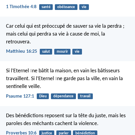
1 Timothée 4:8
santé
obéissance
vie
Car celui qui est préoccupé de sauver sa vie la perdra ;
mais celui qui perdra sa vie à cause de moi, la
retrouvera.
Matthieu 16:25
salut
mourir
vie
Si l’Eternel
ne bâtit la maison,
en vain les bâtisseurs
|
travaillent.
Si l’Eternel
ne garde pas la ville,
en vain la
|
sentinelle veille.
Psaume 127:1
Dieu
dépendance
travail
Des bénédictions reposent sur la tête du juste,
mais les
paroles des méchants cachent la violence.
Proverbes 10:6
justice
parler
bénédiction