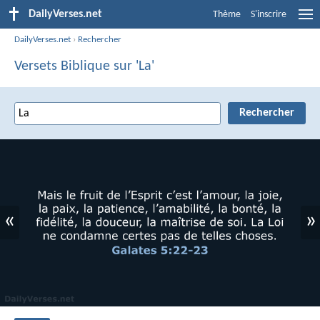
DailyVerses.net
Thème
S'inscrire
DailyVerses.net
›
Rechercher
Versets Biblique sur 'La'
«
»