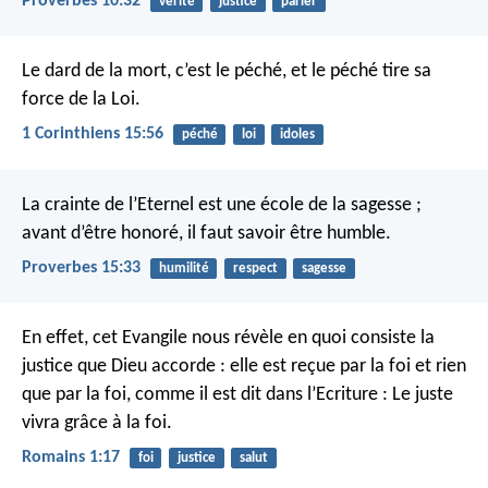
Proverbes 10:32
verité
justice
parler
Le dard de la mort, c’est le péché, et le péché tire sa
force de la Loi.
1 Corinthiens 15:56
péché
loi
idoles
La crainte de l’Eternel est une école de la sagesse ;
avant d’être honoré, il faut savoir être humble.
Proverbes 15:33
humilité
respect
sagesse
En effet, cet Evangile nous révèle en quoi consiste la
justice que Dieu accorde : elle est reçue par la foi et rien
que par la foi, comme il est dit dans l’Ecriture : Le juste
vivra grâce à la foi.
Romains 1:17
foi
justice
salut