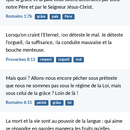
notre Père et par le Seigneur Jésus-Christ.
Romains 1:7b
grâce
paix
Père
Lorsqu’on craint l’Eternel,
on déteste le mal.
Je déteste
|
l’orgueil,
la suffisance,
la conduite mauvaise
et la
|
|
bouche menteuse.
Proverbes 8:13
respect
orgueil
mal
Mais quoi ? Allons-nous encore pécher sous prétexte
que nous ne sommes pas sous le régime de la Loi, mais
sous celui de la grâce ? Loin de là !
Romains 6:15
péché
grâce
loi
La mort et la vie sont au pouvoir de la langue :
qui aime
se répandre en paroles mangera les fruits qu’elles