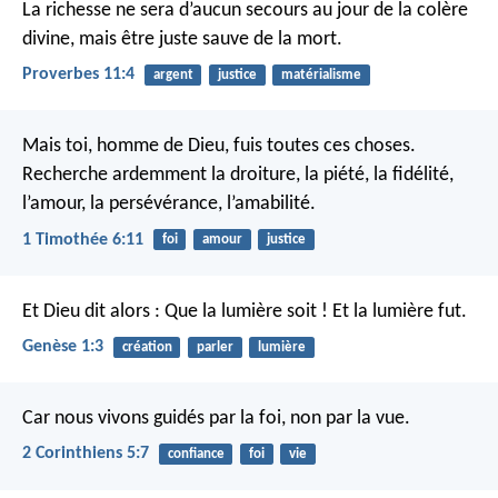
La richesse ne sera d’aucun secours au jour de la colère
divine,
mais être juste sauve de la mort.
Proverbes 11:4
argent
justice
matérialisme
Mais toi, homme de Dieu, fuis toutes ces choses.
Recherche ardemment la droiture, la piété, la fidélité,
l’amour, la persévérance, l’amabilité.
1 Timothée 6:11
foi
amour
justice
Et Dieu dit alors : Que la lumière soit !
Et la lumière fut.
Genèse 1:3
création
parler
lumière
Car nous vivons guidés par la foi, non par la vue.
2 Corinthiens 5:7
confiance
foi
vie