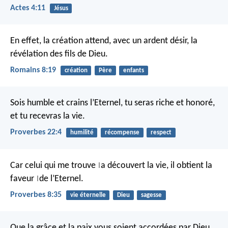
Actes 4:11
Jésus
En effet, la création attend, avec un ardent désir, la
révélation des fils de Dieu.
Romains 8:19
création
Père
enfants
Sois humble et crains l’Eternel,
tu seras riche et honoré,
et tu recevras la vie.
Proverbes 22:4
humilité
récompense
respect
Car celui qui me trouve
a découvert la vie,
il obtient la
|
faveur
de l’Eternel.
|
Proverbes 8:35
vie éternelle
Dieu
sagesse
Que la grâce et la paix vous soient accordées par Dieu