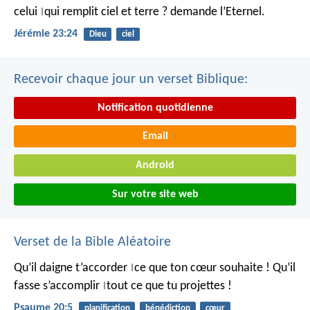
celui
qui remplit ciel et terre ?
demande l’Eternel.
|
Jérémie 23:24
Dieu
ciel
Recevoir chaque jour un verset Biblique:
Notification quotidienne
Email
Android
Sur votre site web
Verset de la Bible Aléatoire
Qu’il daigne t’accorder
ce que ton cœur souhaite !
Qu’il
|
fasse s’accomplir
tout ce que tu projettes !
|
Psaume 20:5
planification
bénédiction
cœur