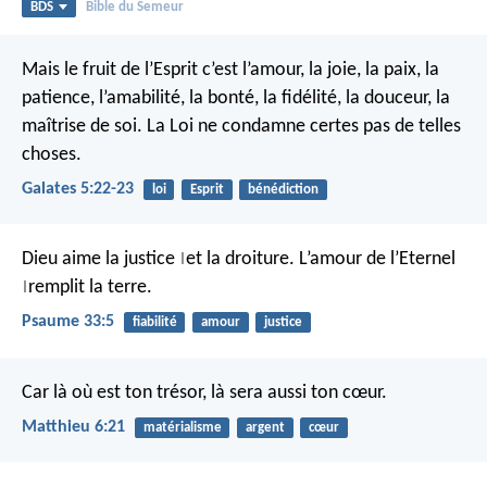
BDS
Bible du Semeur
Mais le fruit de l’Esprit c’est l’amour, la joie, la paix, la
patience, l’amabilité, la bonté, la fidélité, la douceur, la
maîtrise de soi. La Loi ne condamne certes pas de telles
choses.
Galates 5:22-23
loi
Esprit
bénédiction
Dieu aime la justice
et la droiture.
L’amour de l’Eternel
|
remplit la terre.
|
Psaume 33:5
fiabilité
amour
justice
Car là où est ton trésor, là sera aussi ton cœur.
Matthieu 6:21
matérialisme
argent
cœur