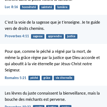
Luc 8:16
honnêteté
sainteté
lumière
C’est la voie de la sagesse que je t’enseigne.
Je te guide
vers de droits chemins.
Proverbes 4:11
sagesse
apprendre
justice
Pour que, comme le péché a régné par la mort, de
même la grâce règne par la justice que Dieu accorde et
qui aboutit à la vie éternelle par Jésus-Christ notre
Seigneur.
Romains 5:21
péché
grâce
vie éternelle
Les lèvres du juste connaissent la bienveillance,
mais la
bouche des méchants est perverse.