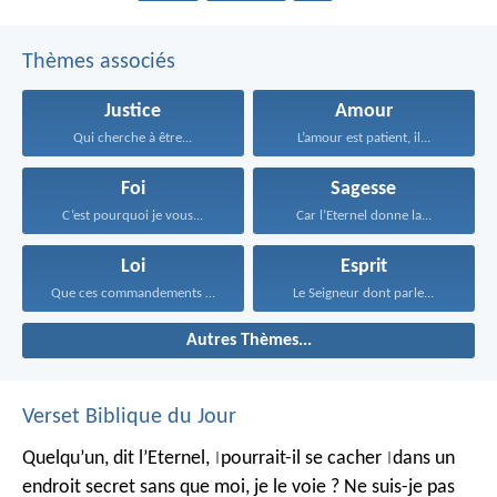
Thèmes associés
Justice
Amour
Qui cherche à être...
L’amour est patient, il...
Foi
Sagesse
C’est pourquoi je vous...
Car l’Eternel donne la...
Loi
Esprit
Que ces commandements que...
Le Seigneur dont parle...
Autres Thèmes...
Verset Biblique du Jour
Quelqu’un, dit l’Eternel,
pourrait-il se cacher
dans un
|
|
endroit secret
sans que moi, je le voie ?
Ne suis-je pas