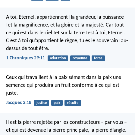
A toi, Eternel, appartiennent
la grandeur, la puissance
|
et la magnificence,
et la gloire et la majesté.
Car tout
|
ce qui est dans le ciel
et sur la terre
est à toi, Eternel.
|
|
C’est à toi qu’appartient le règne,
tu es le souverain
au-
|
dessus de tout être.
1 Chroniques 29:11
adoration
royaume
force
Ceux qui travaillent à la paix sèment dans la paix une
semence qui produira un fruit conforme à ce qui est
juste.
Jacques 3:18
justice
paix
récolte
Il est la pierre rejetée par les constructeurs – par vous –
et qui est devenue la pierre principale, la pierre d’angle.