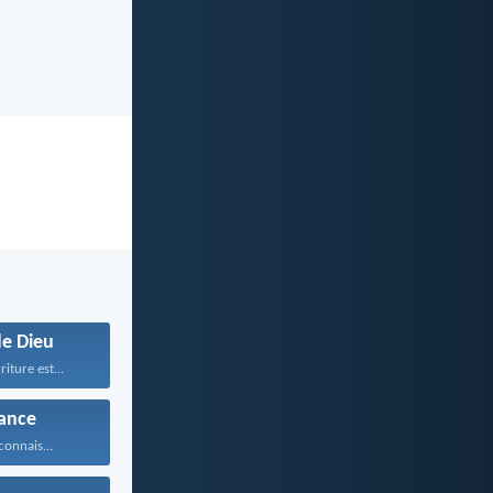
de Dieu
riture est...
ance
connais...