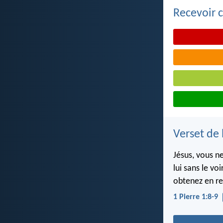
Recevoir c
Verset de 
Jésus, vous ne
lui sans le vo
obtenez en ret
1 Pierre 1:8-9