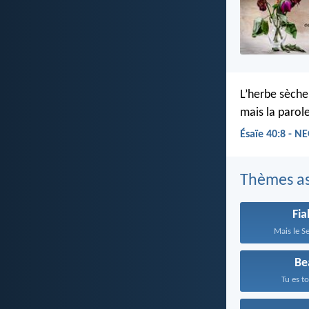
L’herbe sèche
mais la parol
Ésaïe 40:8 - N
Thèmes as
Fia
Mais le Se
Be
Tu es to