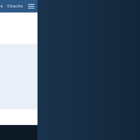
re
S'inscrire