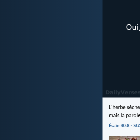
L'herbe sèche
mais la parol
Ésaïe 40:8 - SG