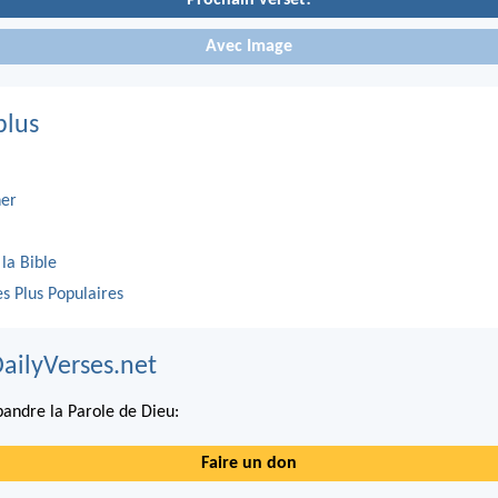
Prochain verset!
Avec Image
plus
er
 la Bible
es Plus Populaires
DailyVerses.net
andre la Parole de Dieu:
Faire un don