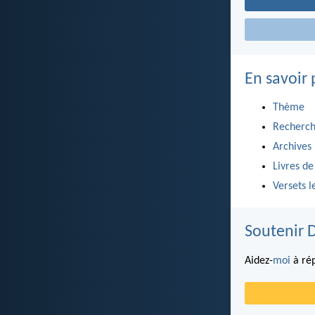
En savoir 
Thème
Recherch
Archives
Livres de
Versets l
Soutenir 
Aidez-
moi
à rép