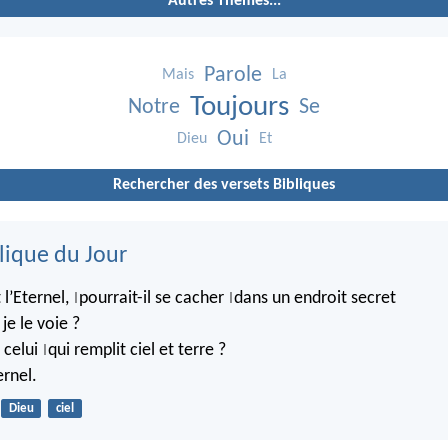
Autres Thèmes...
Parole
Mais
La
Toujours
Notre
Se
Oui
Dieu
Et
Rechercher des versets Bibliques
lique du Jour
 l’Eternel,
pourrait-il se cacher
dans un endroit secret
|
|
je le voie ?
 celui
qui remplit ciel et terre ?
|
rnel.
Dieu
ciel