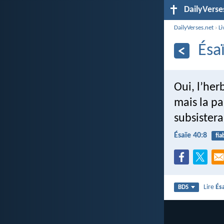
DailyVerse
DailyVerses.net
›
Li
Ésa
Oui, l’he
mais la p
subsistera
Ésaïe 40:8
fia
Lire
És
BDS