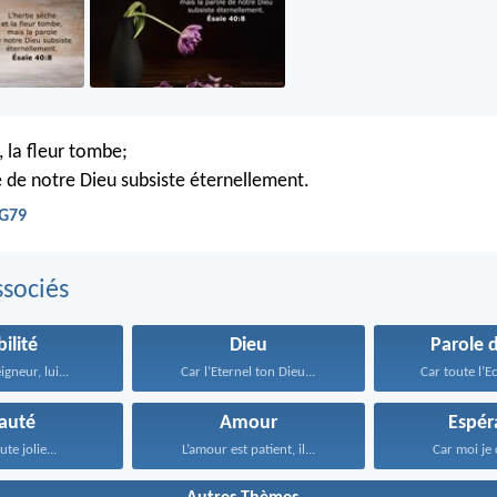
, la fleur tombe;
e de notre Dieu subsiste éternellement.
EG79
sociés
bilité
Dieu
Parole 
igneur, lui...
Car l’Eternel ton Dieu...
Car toute l’Ec
auté
Amour
Espér
ute jolie...
L’amour est patient, il...
Car moi je 