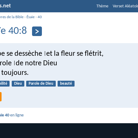
s.net
Thème
Verset Aléatoi
vres de la Bible
›
Ésaïe
›
40
ïe 40:8
rbe se dessèche
et la fleur se flétrit,
|
arole
de notre Dieu
|
 toujours.
bilité
Dieu
Parole de Dieu
beauté
aïe 40
en ligne