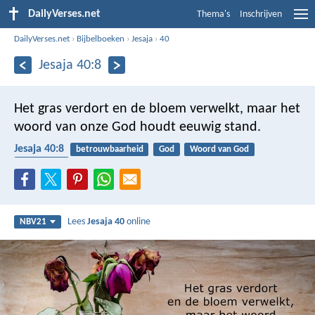
DailyVerses.net
Thema's
Inschrijven
DailyVerses.net
›
Bijbelboeken
›
Jesaja
›
40
Jesaja 40:8
Het gras verdort en de bloem verwelkt,
maar het
woord van onze God houdt eeuwig stand.
Jesaja 40:8
betrouwbaarheid
God
Woord van God
schoonheid
Lees
Jesaja 40
online
NBV21