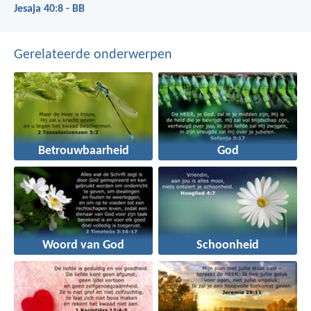
Jesaja 40:8 - BB
Gerelateerde onderwerpen
Betrouwbaarheid
God
Woord van God
Schoonheid