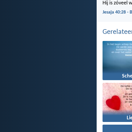
Hij is zóveel 
Jesaja 40:28 - 
Gerelate
Sch
Li