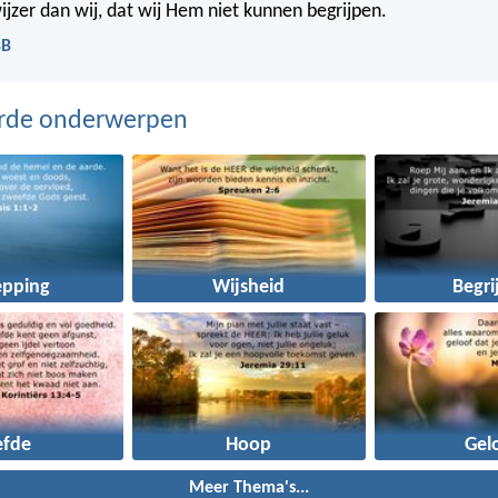
wijzer dan wij, dat wij Hem niet kunnen begrijpen.
BB
erde onderwerpen
epping
Wijsheid
Begri
efde
Hoop
Gel
Meer Thema's...