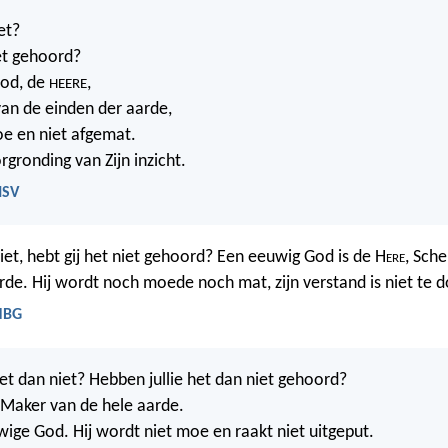
et?
et gehoord?
od, de
,
HEERE
an de einden der aarde,
e en niet afgemat.
rgronding van Zijn inzicht.
HSV
niet, hebt gij het niet gehoord? Een eeuwig God is de H
ere
, Sch
rde. Hij wordt noch moede noch mat, zijn verstand is niet te 
 NBG
het dan niet? Hebben jullie het dan niet gehoord?
 Maker van de hele aarde.
uwige God. Hij wordt niet moe en raakt niet uitgeput.