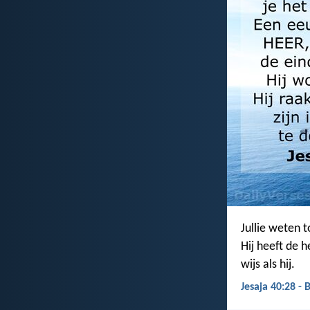
Jullie weten t
Hij heeft de h
wijs als hij.
Jesaja 40:28 - 