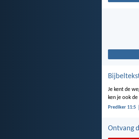
Bijbelteks
Je kent de we
ken je ook de
Prediker 11:5
Ontvang de