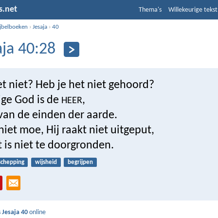
s.net
Thema's
Willekeurige tekst
ijbelboeken
›
Jesaja
›
40
aja 40:28
t niet? Heb je het niet gehoord?
ge God is de
,
HEER
van de einden der aarde.
niet moe, Hij raakt niet uitgeput,
ht is niet te doorgronden.
schepping
wijsheid
begrijpen
s
Jesaja 40
online