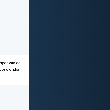
epper van de
doorgronden.