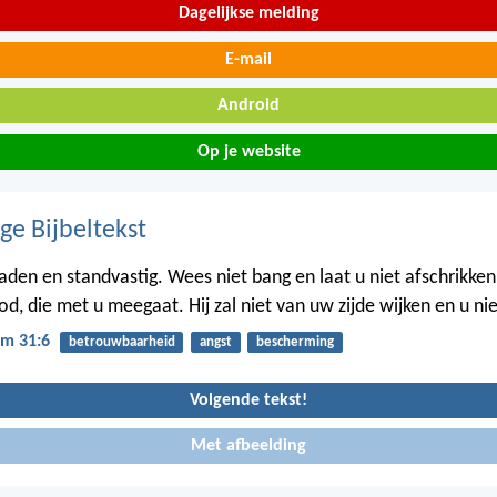
Dagelijkse melding
E-mail
Android
Op je website
ge Bijbeltekst
den en standvastig. Wees niet bang en laat u niet afschrikken,
od, die met u meegaat. Hij zal niet van uw zijde wijken en u nie
m 31:6
betrouwbaarheid
angst
bescherming
Volgende tekst!
Met afbeelding