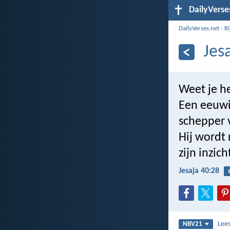
DailyVerse
DailyVerses.net
›
B
Jes
Weet je he
Een eeuwi
schepper 
Hij wordt 
zijn inzic
Jesaja 40:28
Lee
NBV21