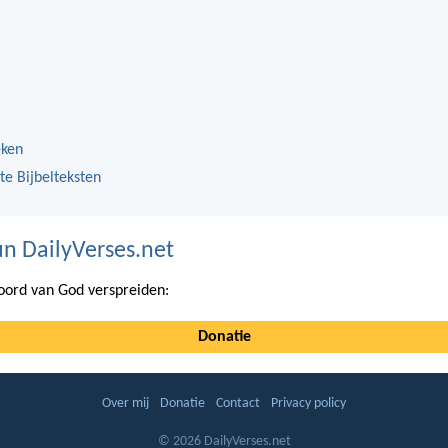
eken
te Bijbelteksten
n DailyVerses.net
ord van God verspreiden:
Donatie
Over mij
Donatie
Contact
Privacy policy
© 2026 DailyVerses.net