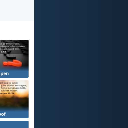
jpen
oof