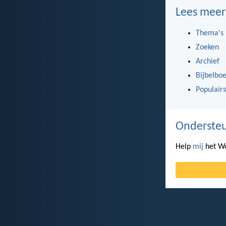
Lees meer
Thema's
Zoeken
Archief
Bijbelbo
Populairs
Ondersteu
Help
mij
het Wo