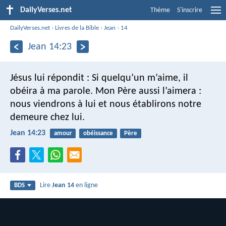
DailyVerses.net
Thème
S'inscrire
DailyVerses.net
›
Livres de la Bible
›
Jean
›
14
Jean 14:23
Jésus lui répondit : Si quelqu’un m’aime, il
obéira à ma parole. Mon Père aussi l’aimera :
nous viendrons à lui et nous établirons notre
demeure chez lui.
Jean 14:23
amour
obéissance
Père
Lire
Jean 14
en ligne
BDS