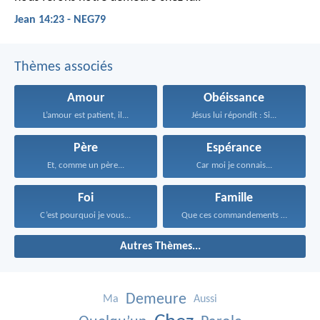
Jean 14:23 - NEG79
Thèmes associés
Amour
Obéissance
L’amour est patient, il...
Jésus lui répondit : Si...
Père
Espérance
Et, comme un père...
Car moi je connais...
Foi
Famille
C’est pourquoi je vous...
Que ces commandements que...
Autres Thèmes...
Demeure
Ma
Aussi