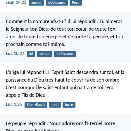
Jean 14:23
amour
obéissance
Père
Comment la comprends-tu ?
Il lui répondit : Tu aimeras
le Seigneur ton Dieu, de tout ton cœur, de toute ton
âme, de toute ton énergie et de toute ta pensée, et ton
prochain comme toi-même.
Luc 10:27
loi
amour
obéissance
L’ange lui répondit : L’Esprit Saint descendra sur toi, et la
puissance du Dieu très-haut te couvrira de son ombre.
C’est pourquoi le saint enfant qui naîtra de toi sera
appelé Fils de Dieu.
Luc 1:35
Saint-Ésprit
noël
force
Le peuple répondit : Nous adorerons l’Eternel notre