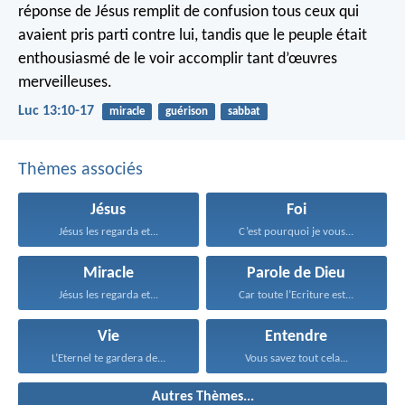
réponse de Jésus remplit de confusion tous ceux qui
avaient pris parti contre lui, tandis que le peuple était
enthousiasmé de le voir accomplir tant d’œuvres
merveilleuses.
Luc 13:10-17
miracle
guérison
sabbat
Thèmes associés
Jésus
Foi
Jésus les regarda et...
C’est pourquoi je vous...
Miracle
Parole de Dieu
Jésus les regarda et...
Car toute l’Ecriture est...
Vie
Entendre
L’Eternel te gardera de...
Vous savez tout cela...
Autres Thèmes...