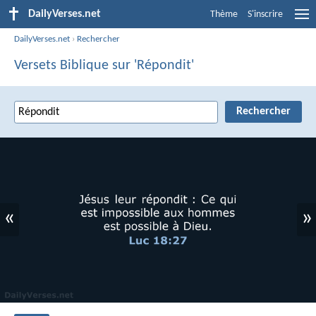
DailyVerses.net
Thème
S'inscrire
DailyVerses.net
›
Rechercher
Versets Biblique sur 'Répondit'
«
»