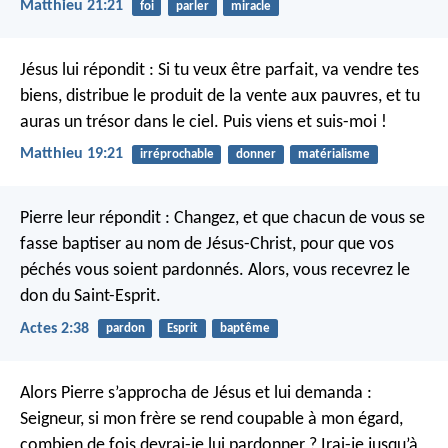
Matthieu 21:21
foi
parler
miracle
Jésus lui répondit : Si tu veux être parfait, va vendre tes
biens, distribue le produit de la vente aux pauvres, et tu
auras un trésor dans le ciel. Puis viens et suis-moi !
Matthieu 19:21
irréprochable
donner
matérialisme
Pierre leur répondit : Changez, et que chacun de vous se
fasse baptiser au nom de Jésus-Christ, pour que vos
péchés vous soient pardonnés. Alors, vous recevrez le
don du Saint-Esprit.
Actes 2:38
pardon
Esprit
baptême
Alors Pierre s’approcha de Jésus et lui demanda :
Seigneur, si mon frère se rend coupable à mon égard,
combien de fois devrai-je lui pardonner ? Irai-je jusqu’à