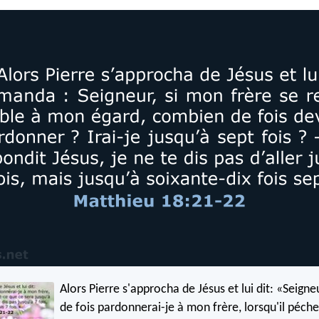
Alors Pierre s'approcha de Jésus et lui dit: «Seign
de fois pardonnerai-je à mon frère, lorsqu'il péch