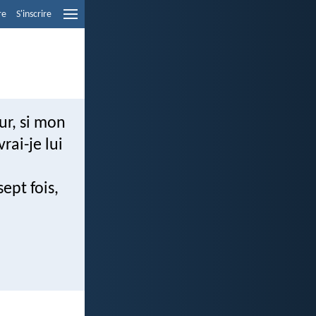
re
S'inscrire
ur, si mon
rai-je lui
sept fois,