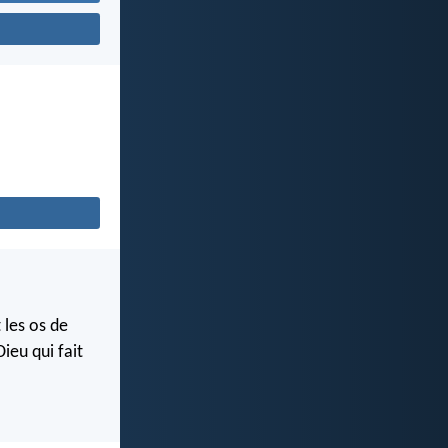
 les os de
ieu qui fait