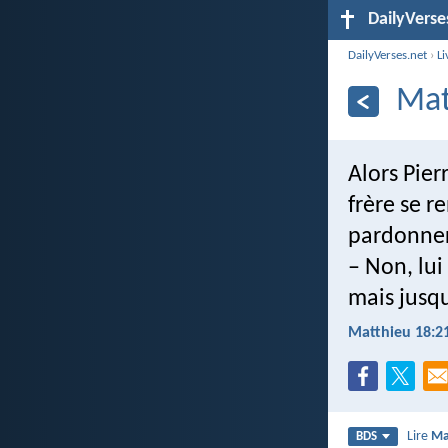
DailyVerse
DailyVerses.net
›
Li
Mat
Alors Pier
frère se r
pardonner 
– Non, lui 
mais jusqu
Matthieu 18:2
Lire
Ma
BDS