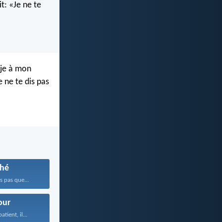
it: «Je ne te
-je à mon
e ne te dis pas
hé
 pas que...
ur
tient, il...