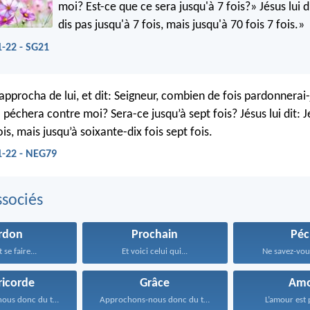
moi? Est-ce que ce sera jusqu'à 7 fois?» Jésus lui d
dis pas jusqu'à 7 fois, mais jusqu'à 70 fois 7 fois.»
-22 - SG21
’approcha de lui, et dit: Seigneur, combien de fois pardonnerai
il péchera contre moi? Sera-ce jusqu’à sept fois? Jésus lui dit: J
ois, mais jusqu’à soixante-dix fois sept fois.
1-22 - NEG79
sociés
rdon
Prochain
Péc
 se faire...
Et voici celui qui...
Ne savez-vous
ricorde
Grâce
Amo
Approchons-nous donc du trône...
Approchons-nous donc du trône...
L’amour est pa