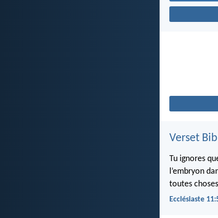
Verset Bib
Tu ignores qu
l’embryon dan
toutes choses
Ecclésiaste 11: