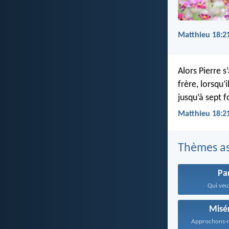
Matthieu 18:21
Alors Pierre s
frère, lorsqu’
jusqu’à sept f
Matthieu 18:2
Thèmes as
Pa
Qui veut
Misé