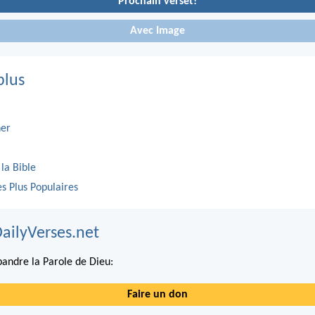
Prochain verset!
Avec Image
plus
er
 la Bible
es Plus Populaires
DailyVerses.net
andre la Parole de Dieu:
Faire un don