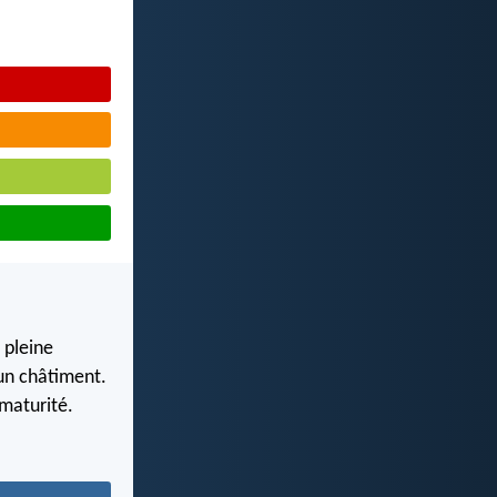
 pleine
’un châtiment.
 maturité.