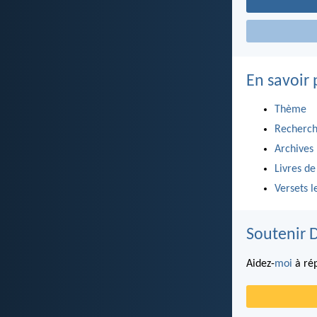
En savoir 
Thème
Recherch
Archives
Livres de
Versets l
Soutenir 
Aidez-
moi
à rép