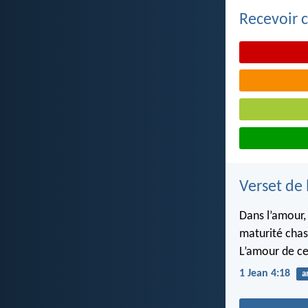
Recevoir c
Verset de 
Dans l’amour, 
maturité chas
L’amour de cel
1 Jean 4:18
a