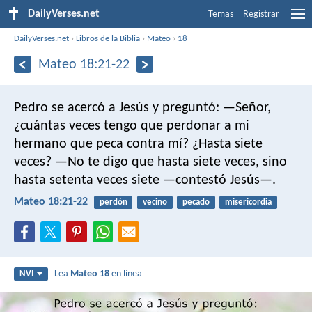
DailyVerses.net
Temas
Registrar
DailyVerses.net
›
Libros de la Biblia
›
Mateo
›
18
Mateo 18:21-22
Pedro se acercó a Jesús y preguntó: —Señor,
¿cuántas veces tengo que perdonar a mi
hermano que peca contra mí? ¿Hasta siete
veces? —No te digo que hasta siete veces, sino
hasta setenta veces siete —contestó Jesús—.
Mateo 18:21-22
perdón
vecino
pecado
misericordia
gracia
Lea
Mateo 18
en línea
NVI