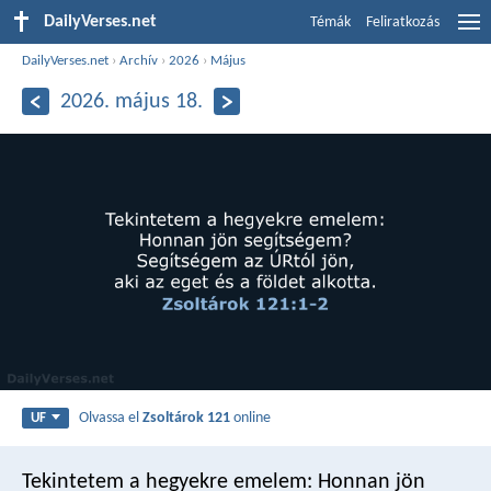
DailyVerses.net
Témák
Feliratkozás
DailyVerses.net
›
Archív
›
2026
›
Május
2026. május 18.
Olvassa el
Zsoltárok 121
online
UF
Tekintetem a hegyekre emelem:
Honnan jön