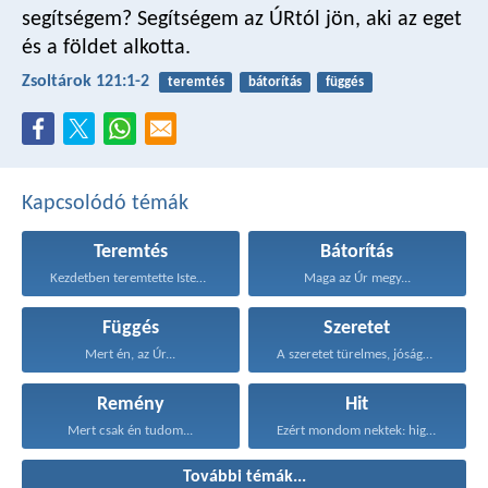
segítségem?
Segítségem az ÚRtól jön,
aki az eget
és a földet alkotta.
Zsoltárok 121:1-2
teremtés
bátorítás
függés
Kapcsolódó témák
Teremtés
Bátorítás
Kezdetben teremtette Isten a...
Maga az Úr megy...
Függés
Szeretet
Mert én, az Úr...
A szeretet türelmes, jóságos...
Remény
Hit
Mert csak én tudom...
Ezért mondom nektek: higgyétek...
További témák...