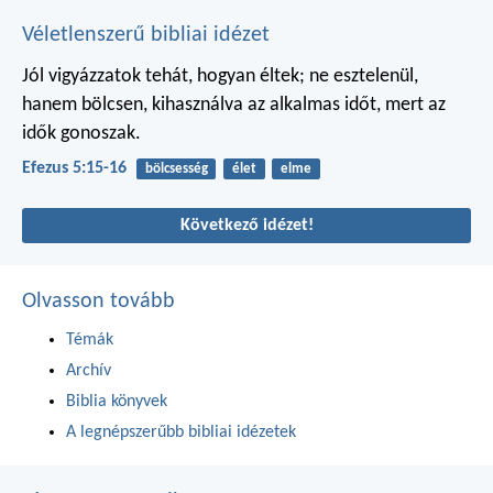
Véletlenszerű bibliai idézet
Jól vigyázzatok tehát, hogyan éltek; ne esztelenül,
hanem bölcsen, kihasználva az alkalmas időt, mert az
idők gonoszak.
Efezus 5:15-16
bölcsesség
élet
elme
Következő idézet!
Olvasson tovább
Témák
Archív
Biblia könyvek
A legnépszerűbb bibliai idézetek