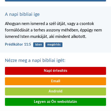
A napi bibliai ige
Ahogyan nem ismered a szél útját,
vagy a csontok
formálódását
a terhes asszony méhében,
éppúgy nem
ismered Isten munkáját,
aki mindent alkotott.
Prédikátor 11:5
Isten
megértés
Nézze meg a napi bibliai igét:
Napi értesítés
Email
Android
Legyen az Ön weboldalán