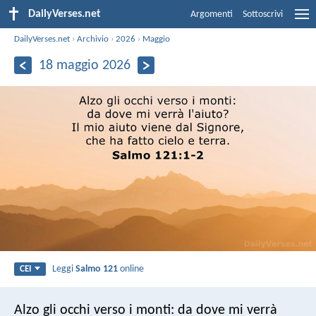
DailyVerses.net
Argomenti
Sottoscrivi
DailyVerses.net
›
Archivio
›
2026
›
Maggio
18 maggio 2026
Leggi
Salmo 121
online
CEI
Alzo gli occhi verso i monti:
da dove mi verrà