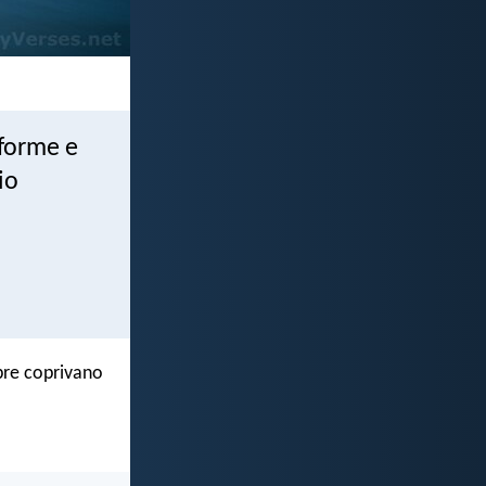
informe e
io
ebre coprivano