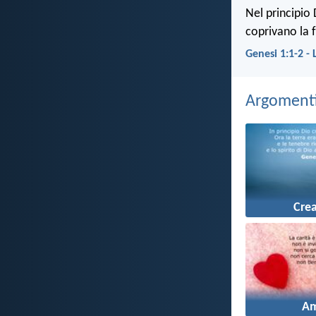
Nel principio 
coprivano la f
Genesi 1:1-2 -
Argomenti 
Cre
A