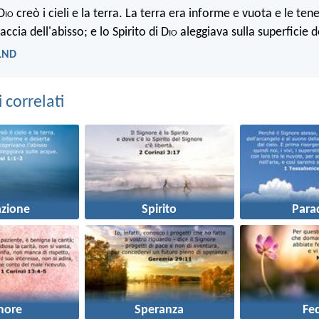
D
io
creò i cieli e la terra. La terra era informe e vuota e le ten
accia dell'abisso; e lo Spirito di D
io
aleggiava sulla superficie d
 LND
correlati
azione
Spirito
Para
more
Speranza
Fe