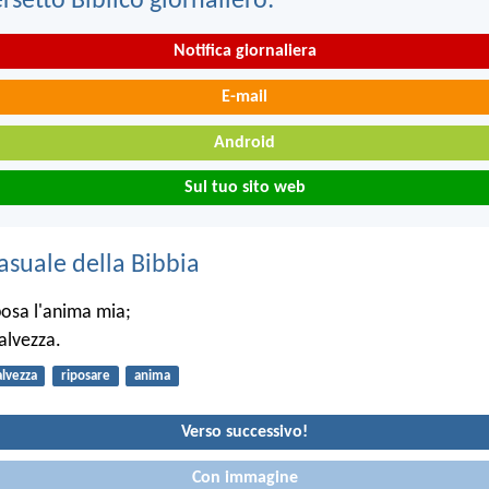
ersetto Biblico giornaliero:
Notifica giornaliera
E-mail
Android
Sul tuo sito web
asuale della Bibbia
posa l'anima mia;
salvezza.
alvezza
riposare
anima
Verso successivo!
Con immagine