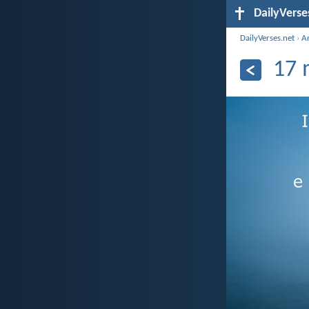
DailyVerse
DailyVerses.net
›
A
17 