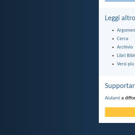
Leggi altr
Argomen
Cerca
Archivio
Libri Bibl
Versi più
Supportar
Aiutami
a diffo