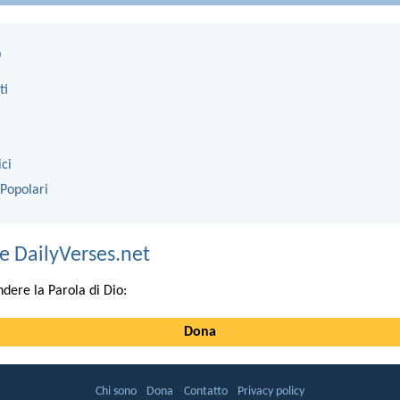
o
ti
ici
 Popolari
e DailyVerses.net
ndere la Parola di Dio:
Dona
Chi sono
Dona
Contatto
Privacy policy