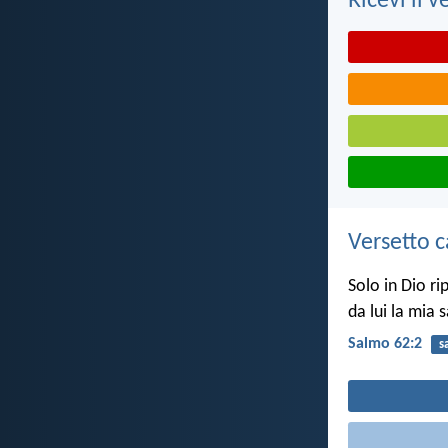
Ricevi il v
Versetto c
Solo in Dio ri
da lui la mia 
Salmo 62:2
s