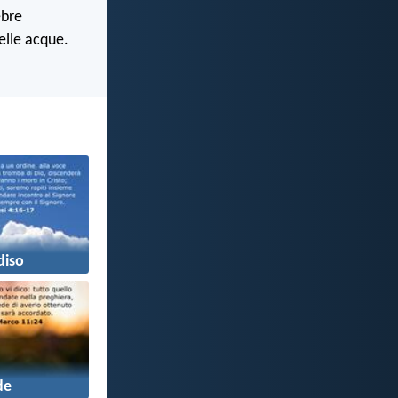
ebre
elle acque.
diso
de