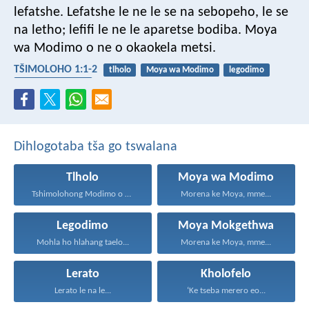
lefatshe. Lefatshe le ne le se na sebopeho, le se
na letho; lefifi le ne le aparetse bodiba. Moya
wa Modimo o ne o okaokela metsi.
TŠIMOLOHO 1:1-2
tlholo
Moya wa Modimo
legodimo
Moya Mokgethwa
Dihlogotaba tša go tswalana
Tlholo
Moya wa Modimo
Tshimolohong Modimo o ne...
Morena ke Moya, mme...
Legodimo
Moya Mokgethwa
Mohla ho hlahang taelo...
Morena ke Moya, mme...
Lerato
Kholofelo
Lerato le na le...
‘Ke tseba merero eo...