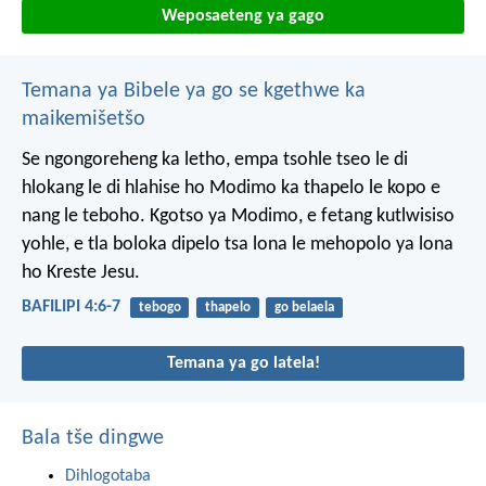
Weposaeteng ya gago
Temana ya Bibele ya go se kgethwe ka
maikemišetšo
Se ngongoreheng ka letho, empa tsohle tseo le di
hlokang le di hlahise ho Modimo ka thapelo le kopo e
nang le teboho. Kgotso ya Modimo, e fetang kutlwisiso
yohle, e tla boloka dipelo tsa lona le mehopolo ya lona
ho Kreste Jesu.
BAFILIPI 4:6-7
tebogo
thapelo
go belaela
Temana ya go latela!
Bala tše dingwe
Dihlogotaba