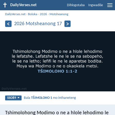
DailyVerses.net
Dihlogotaba
Ingwadiše
DailyVerses.net
›
Boloka
›
2026
›
Motsheanong
2026 Motsheanong 17
Bala
TŠIMOLOHO 1
mo inthaneteng
SSO89
Tshimolohong Modimo o ne a hlole lehodimo le