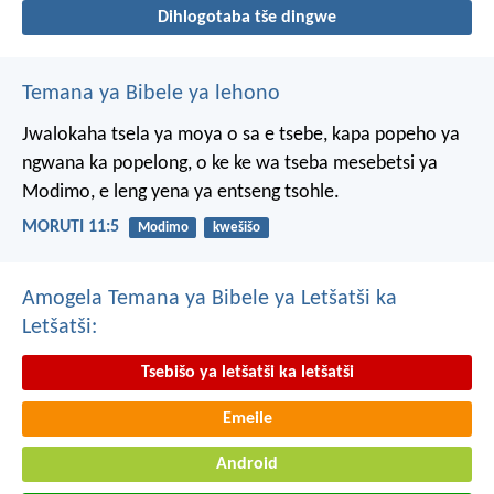
Dihlogotaba tše dingwe
Temana ya Bibele ya lehono
Jwalokaha tsela ya moya
o sa e tsebe,
kapa popeho ya
ngwana
ka popelong,
o ke ke wa tseba
mesebetsi ya
Modimo,
e leng yena ya entseng tsohle.
MORUTI 11:5
Modimo
kwešišo
Amogela Temana ya Bibele ya Letšatši ka
Letšatši:
Tsebišo ya letšatši ka letšatši
Emeile
Android