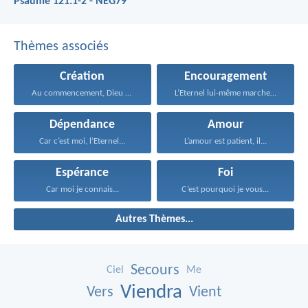
Psaume 121:1-2 - NEG79
Thèmes associés
Création
Encouragement
Au commencement, Dieu créa...
L’Eternel lui-même marchera devant...
Dépendance
Amour
Car c’est moi, l’Eternel...
L’amour est patient, il...
Espérance
Foi
Car moi je connais...
C’est pourquoi je vous...
Autres Thèmes...
Secours
Ciel
Me
Viendra
Vers
Vient