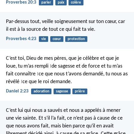
Proverbes 20:3
parler
paix
colère
Par-dessus tout, veille soigneusement sur ton cœur,
car
il est à la source de tout ce qui fait ta vie.
Proverbes 4:23
vie
cœur
protection
C’est toi, Dieu de mes pères,
que je célèbre et que je
loue,
tu m’as rempli
de sagesse et de force
et tu m’as
|
fait connaître
ce que nous t’avons demandé,
tu nous as
|
révélé
ce que le roi demande.
|
Daniel 2:23
adoration
sagesse
prière
C’est lui qui nous a sauvés et nous a appelés à mener
une vie sainte. Et s’il l’a fait, ce n’est pas à cause de ce
que nous avons fait, mais bien parce qu’il en avait
librement décidé ainsi, à cause de sa grâce. Cette grâce,