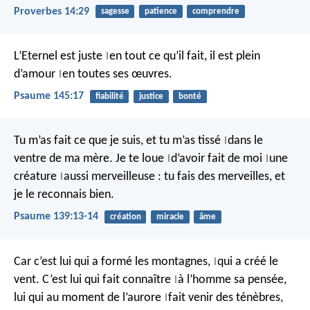
Proverbes 14:29
sagesse
patience
comprendre
L’Eternel est juste
en tout ce qu’il fait,
il est plein
|
d’amour
en toutes ses œuvres.
|
Psaume 145:17
fiabilité
justice
bonté
Tu m’as fait ce que je suis,
et tu m’as tissé
dans le
|
ventre de ma mère.
Je te loue
d’avoir fait de moi
une
|
|
créature
aussi merveilleuse :
tu fais des merveilles,
et
|
je le reconnais bien.
Psaume 139:13-14
création
miracle
âme
Car c’est lui qui a formé les montagnes,
qui a créé le
|
vent.
C’est lui qui fait connaître
à l’homme sa pensée,
|
lui qui au moment de l’aurore
fait venir des ténèbres,
|