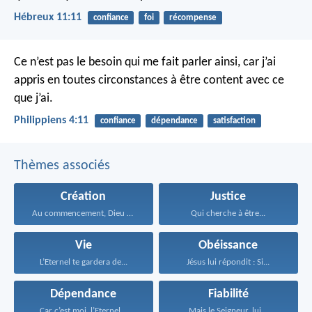
Hébreux 11:11
confiance
foi
récompense
Ce n’est pas le besoin qui me fait parler ainsi, car j’ai
appris en toutes circonstances à être content avec ce
que j’ai.
Philippiens 4:11
confiance
dépendance
satisfaction
Thèmes associés
Création
Justice
Au commencement, Dieu créa...
Qui cherche à être...
Vie
Obéissance
L’Eternel te gardera de...
Jésus lui répondit : Si...
Dépendance
Fiabilité
Car c’est moi, l’Eternel...
Mais le Seigneur, lui...