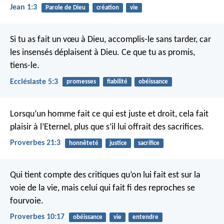
Jean 1:3
Parole de Dieu
création
vie
Si tu as fait un vœu à Dieu, accomplis-le sans tarder, car
les insensés déplaisent à Dieu. Ce que tu as promis,
tiens-le.
Ecclésiaste 5:3
promesses
fiabilité
obéissance
Lorsqu’un homme fait ce qui est juste et droit,
cela fait
plaisir à l’Eternel, plus que s’il lui offrait des sacrifices.
Proverbes 21:3
honnêteté
justice
sacrifice
Qui tient compte des critiques qu’on lui fait est sur la
voie de la vie,
mais celui qui fait fi des reproches se
fourvoie.
Proverbes 10:17
obéissance
vie
entendre