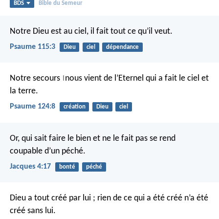
BDS
Bible du Semeur
Notre Dieu est au ciel,
il fait tout ce qu’il veut.
Psaume 115:3
Dieu
ciel
dépendance
Notre secours
nous vient de l’Eternel
qui a fait le ciel et
|
la terre.
Psaume 124:8
création
Dieu
ciel
Or, qui sait faire le bien et ne le fait pas se rend
coupable d’un péché.
Jacques 4:17
bonté
péché
Dieu a tout créé par lui ; rien de ce qui a été créé n’a été
créé sans lui.