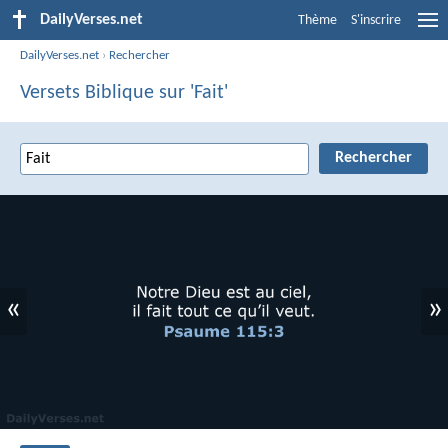
DailyVerses.net
Thème
S'inscrire
DailyVerses.net
›
Rechercher
Versets Biblique sur 'Fait'
«
»