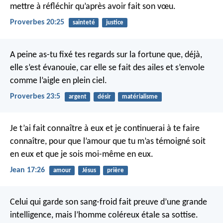
mettre à réfléchir qu’après avoir fait son vœu.
Proverbes 20:25
sainteté
justice
A peine as-tu fixé tes regards sur la fortune
que, déjà,
elle s’est évanouie,
car elle se fait des ailes et s’envole
comme l’aigle en plein ciel.
Proverbes 23:5
argent
désir
matérialisme
Je t’ai fait connaître à eux et je continuerai à te faire
connaître, pour que l’amour que tu m’as témoigné soit
en eux et que je sois moi-même en eux.
Jean 17:26
amour
Jésus
prière
Celui qui garde son sang-froid fait preuve d’une grande
intelligence,
mais l’homme coléreux étale sa sottise.