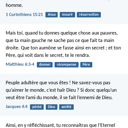
homme.
1 Corinthiens 15:21
Jésus
mourir
résurrection
Mais toi, quand tu donnes quelque chose aux pauvres,
que ta main gauche ne sache pas ce que fait ta main
droite. Que ton aumône se fasse ainsi en secret ; et ton
Père, qui voit dans le secret, te le rendra.
Matthieu 6:3-4
donner
récompense
Père
Peuple adultère que vous êtes ! Ne savez-vous pas
qu’aimer le monde, c’est haïr Dieu ? Si donc quelqu’un
veut être l’ami du monde, il se fait l’ennemi de Dieu.
Jacques 4:4
péché
Dieu
amitié
Ainsi, en y réfléchissant, tu reconnaîtras que l’Eternel