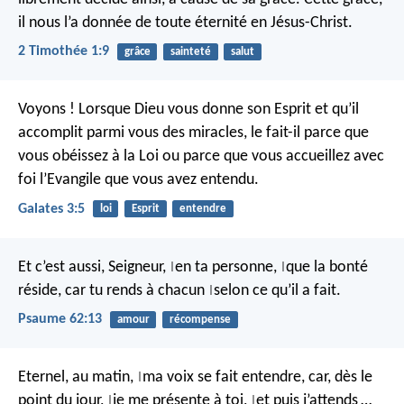
il nous l’a donnée de toute éternité en Jésus-Christ.
2 Timothée 1:9
grâce
sainteté
salut
Voyons ! Lorsque Dieu vous donne son Esprit et qu’il
accomplit parmi vous des miracles, le fait-il parce que
vous obéissez à la Loi ou parce que vous accueillez avec
foi l’Evangile que vous avez entendu.
Galates 3:5
loi
Esprit
entendre
Et c’est aussi, Seigneur,
en ta personne,
que la bonté
|
|
réside,
car tu rends à chacun
selon ce qu’il a fait.
|
Psaume 62:13
amour
récompense
Eternel, au matin,
ma voix se fait entendre,
car, dès le
|
point du jour,
je me présente à toi,
et puis j’attends …
|
|