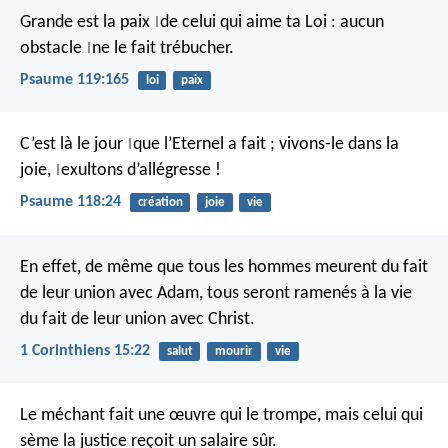
Grande est la paix
de celui qui aime ta Loi :
aucun
|
obstacle
ne le fait trébucher.
|
Psaume 119:165
loi
paix
C’est là le jour
que l’Eternel a fait ;
vivons-le dans la
|
joie,
exultons d’allégresse !
|
Psaume 118:24
création
joie
vie
En effet, de même que tous les hommes meurent du fait
de leur union avec Adam, tous seront ramenés à la vie
du fait de leur union avec Christ.
1 Corinthiens 15:22
salut
mourir
vie
Le méchant fait une œuvre qui le trompe,
mais celui qui
sème la justice reçoit un salaire sûr.