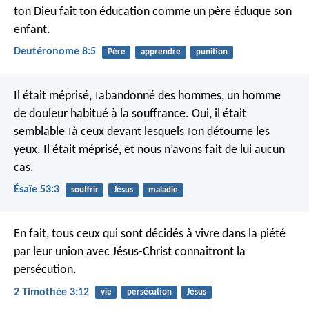
ton Dieu fait ton éducation comme un père éduque son
enfant.
Deutéronome 8:5
Père
apprendre
punition
Il était méprisé,
abandonné des hommes,
un homme
|
de douleur
habitué à la souffrance.
Oui, il était
semblable
à ceux devant lesquels
on détourne les
|
|
yeux.
Il était méprisé,
et nous n’avons fait de lui aucun
cas.
Ésaïe 53:3
souffrir
Jésus
maladie
En fait, tous ceux qui sont décidés à vivre dans la piété
par leur union avec Jésus-Christ connaîtront la
persécution.
2 Timothée 3:12
vie
persécution
Jésus