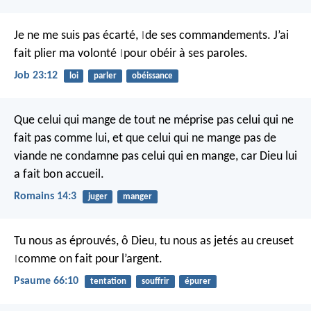
Je ne me suis pas écarté,
de ses commandements.
J’ai
|
fait plier ma volonté
pour obéir à ses paroles.
|
Job 23:12
loi
parler
obéissance
Que celui qui mange de tout ne méprise pas celui qui ne
fait pas comme lui, et que celui qui ne mange pas de
viande ne condamne pas celui qui en mange, car Dieu lui
a fait bon accueil.
Romains 14:3
juger
manger
Tu nous as éprouvés, ô Dieu,
tu nous as jetés au creuset
comme on fait pour l’argent.
|
Psaume 66:10
tentation
souffrir
épurer