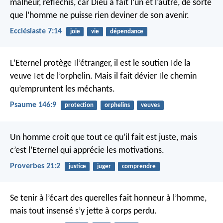
malheur, réfléchis, car Dieu a fait l’un et l’autre, de sorte
que l’homme ne puisse rien deviner de son avenir.
Ecclésiaste 7:14
joie
vie
dépendance
L’Eternel protège
l’étranger,
il est le soutien
de la
|
|
veuve
et de l’orphelin.
Mais il fait dévier
le chemin
|
|
qu’empruntent les méchants.
Psaume 146:9
protection
orphelins
veuves
Un homme croit que tout ce qu’il fait est juste,
mais
c’est l’Eternel qui apprécie les motivations.
Proverbes 21:2
justice
juger
comprendre
Se tenir à l’écart des querelles fait honneur à l’homme,
mais tout insensé s’y jette à corps perdu.