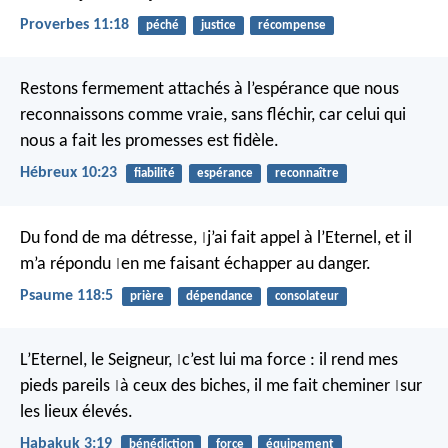
Proverbes 11:18
péché
justice
récompense
Restons fermement attachés à l’espérance que nous
reconnaissons comme vraie, sans fléchir, car celui qui
nous a fait les promesses est fidèle.
Hébreux 10:23
fiabilité
espérance
reconnaître
Du fond de ma détresse,
j’ai fait appel à l’Eternel,
et il
|
m’a répondu
en me faisant échapper au danger.
|
Psaume 118:5
prière
dépendance
consolateur
L’Eternel, le Seigneur,
c’est lui ma force :
il rend mes
|
pieds pareils
à ceux des biches,
il me fait cheminer
sur
|
|
les lieux élevés.
Habakuk 3:19
bénédiction
force
équipement