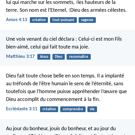
lui qui marche sur les sommets,
les hauteurs de la
|
terre.
Son nom est l’Eternel,
Dieu des armées célestes.
|
Amos 4:13
création
tout-puissant
sagesse
Une voix venant du ciel déclara : Celui-ci est mon Fils
bien-aimé, celui qui fait toute ma joie.
Matthieu 3:17
Jésus
Dieu
reconnaître
Dieu fait toute chose belle en son temps.
Il a implanté
au tréfonds de l’être humain le sens de l’éternité, sans
toutefois que l’homme puisse appréhender l’œuvre que
Dieu accomplit du commencement à la fin.
Ecclésiaste 3:11
création
comprendre
vie
Au jour du bonheur, jouis du bonheur, et au jour du