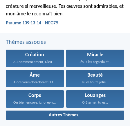
créature si merveilleuse.
Tes œuvres sont admirables,
et
mon âme le reconnaît bien.
Psaume 139:13-14 - NEG79
Thèmes associés
Création
Miracle
Au commencement, Dieu créa...
Jésus les regarda et...
Âme
Beauté
Alors vous chercherez l’Eternel...
Tu es toute jolie...
Corps
Louanges
Ou bien encore, ignorez-vous...
O Eternel, tu es...
Autres Thèmes...