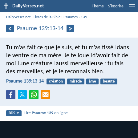
DailyVerses.net
Thème
S'inscrire
DailyVerses.net
›
Livres de la Bible
›
Psaumes
›
139
Psaume 139:13-14
Tu m’as fait ce que je suis,
et tu m’as tissé
dans
|
le ventre de ma mère.
Je te loue
d’avoir fait de
|
moi
une créature
aussi merveilleuse :
tu fais
|
|
des merveilles,
et je le reconnais bien.
Psaume 139:13-14
création
miracle
âme
beauté
corps
louanges
Lire
Psaume 139
en ligne
BDS