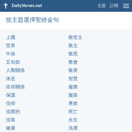
DailyVerses.net
主題
訂閱
按主題選擇聖經金句
上癮
救世主
世界
救主
中保
救恩
五旬節
教會
人際關係
敬畏
休息
智慧
依存關係
服務
保護
服裝
信仰
果效
信實的
死亡
信靠
永生
健康
洗禮