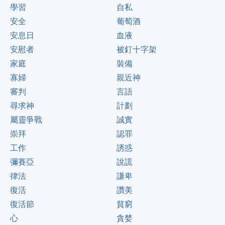
學習
自私
安全
葡萄酒
安息日
血液
安慰者
被釘十字架
家庭
裝備
寡婦
親近神
審判
言語
尋求神
計劃
屬靈爭戰
誠實
崇拜
認罪
工作
誘惑
彌賽亞
說謊
律法
謙卑
復活
讚美
復活節
貧窮
心
貪婪