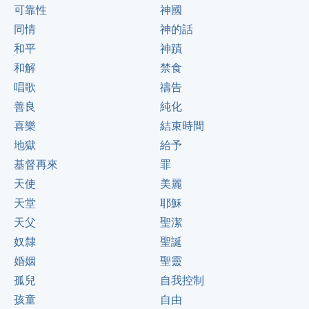
可靠性
神國
同情
神的話
和平
神蹟
和解
禁食
唱歌
禱告
善良
純化
喜樂
結束時間
地獄
給予
基督再來
罪
天使
美麗
天堂
耶穌
天父
聖潔
奴隸
聖誕
婚姻
聖靈
孤兒
自我控制
孩童
自由