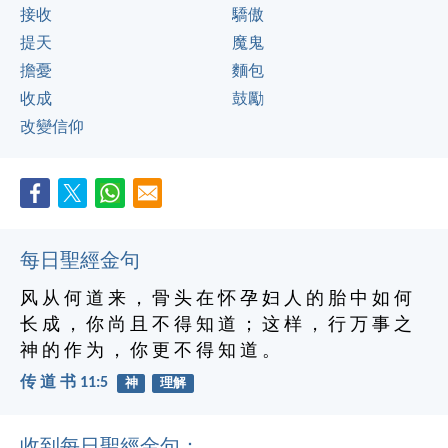
接收
驕傲
提天
魔鬼
擔憂
麵包
收成
鼓勵
改變信仰
每日聖經金句
风 从 何 道 来 ， 骨 头 在 怀 孕 妇 人 的 胎 中 如 何
长 成 ， 你 尚 且 不 得 知 道 ； 这 样 ， 行 万 事 之
神 的 作 为 ， 你 更 不 得 知 道 。
传 道 书 11:5
神
理解