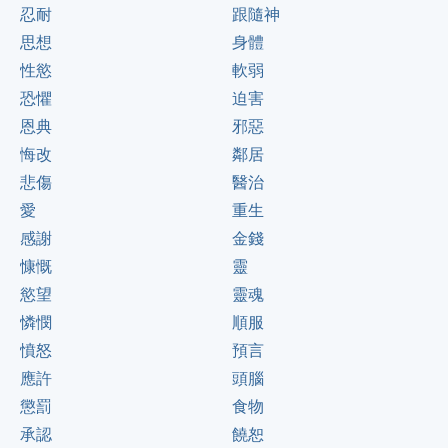
忍耐
跟隨神
思想
身體
性慾
軟弱
恐懼
迫害
恩典
邪惡
悔改
鄰居
悲傷
醫治
愛
重生
感謝
金錢
慷慨
靈
慾望
靈魂
憐憫
順服
憤怒
預言
應許
頭腦
懲罰
食物
承認
饒恕