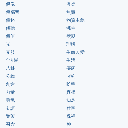
偶像
溫柔
傳福音
無責
債務
物質主義
傾聽
犧牲
價值
獎勵
光
理解
克服
生命改變
全能的
生活
八卦
疾病
公義
盟約
創造
盼望
力量
真相
勇氣
知足
友誼
社區
受苦
祝福
召命
神