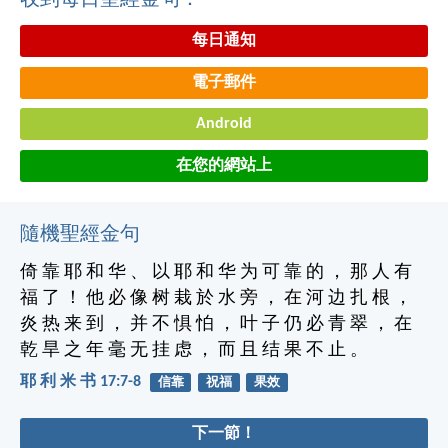
收到每日聖經金句：
每日通知
電子郵件
Android
在您的網站上
隨機聖經金句
倚 靠 耶 和 华 、 以 耶 和 华 为 可 靠 的 ， 那 人 有
福 了 ！ 他 必 像 树 栽 於 水 旁 ， 在 河 边 扎 根 ，
炎 热 来 到 ， 并 不 惧 怕 ， 叶 子 仍 必 青 翠 ， 在
乾 旱 之 年 毫 无 挂 虑 ， 而 且 结 果 不 止 。
耶 利 米 书 17:7-8
信靠
祝福
果效
下一節！