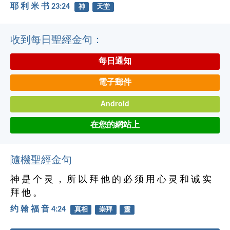
耶 利 米 书 23:24
神
天堂
收到每日聖經金句：
每日通知
電子郵件
Android
在您的網站上
隨機聖經金句
神 是 个 灵 ， 所 以 拜 他 的 必 须 用 心 灵 和 诚 实
拜 他 。
约 翰 福 音 4:24
真相
崇拜
靈