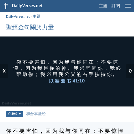
DailyVerses.net
主題
訂閱
DailyVerses.net
›
主題
聖經金句關於力量
«
»
CUVS
和合本圣经
你 不 要 害 怕 ， 因 为 我 与 你 同 在 ； 不 要 惊 惶