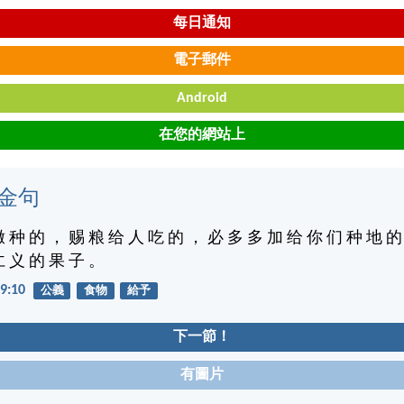
每日通知
電子郵件
Android
在您的網站上
金句
撒 种 的 ， 赐 粮 给 人 吃 的 ， 必 多 多 加 给 你 们 种 地 的
仁 义 的 果 子 。
9:10
公義
食物
給予
下一節！
有圖片