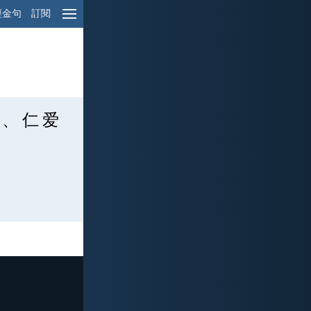
經金句
訂閱
 、 仁 爱