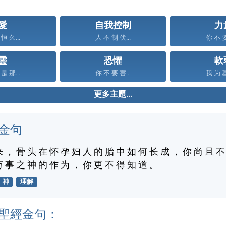
愛
自我控制
力
恒 久...
人 不 制 伏...
你 不 要
靈
恐懼
軟
是 那...
你 不 要 害...
我 为 基
更多主題...
金句
来 ， 骨 头 在 怀 孕 妇 人 的 胎 中 如 何 长 成 ， 你 尚 且 不
万 事 之 神 的 作 为 ， 你 更 不 得 知 道 。
神
理解
聖經金句：