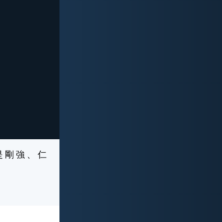
是 剛 強 、 仁