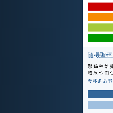
隨機聖經
那 赐 种 给 
增 添 你 们 
哥 林 多 后 书 