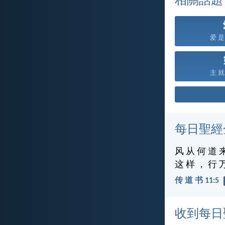
相關話題
爱 是 
主 就 
每日聖經
风 从 何 道 
这 样 ， 行 
传 道 书 11:5
收到每日