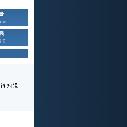
量
 害...
弱
 督...
 得 知 道 ；