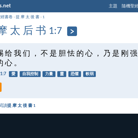
s.net
主題
隨機聖
聖經書卷
›
提 摩 太 後 書
›
1
摩 太 后 书 1:7
赐 给 我 们 ， 不 是 胆 怯 的 心 ， 乃 是 刚 强
的 心 。
1:7
愛
自我控制
力量
靈
恐懼
軟弱
閱讀
提 摩 太 後 書 1