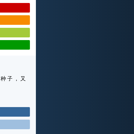
 种 子 ， 又