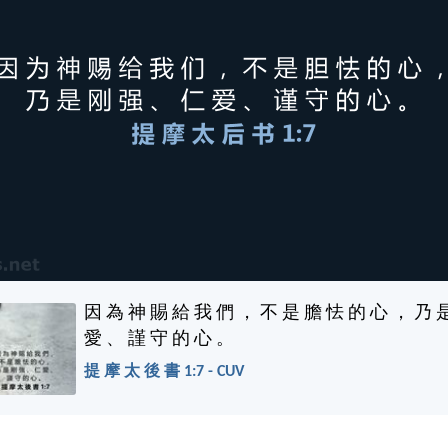
因 為 神 賜 給 我 們 ， 不 是 膽 怯 的 心 ， 乃 
愛 、 謹 守 的 心 。
提 摩 太 後 書 1:7 - CUV