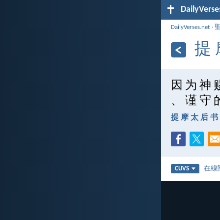
DailyVerse
DailyVerses.net
›
提 
因 为 神 
、 谨 守 
提 摩 太 后 书 
在線
CUVS