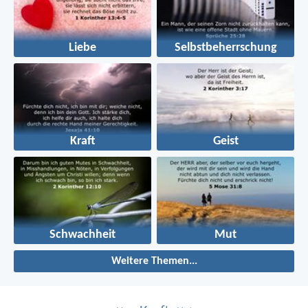
Liebe
Selbstbeherrschung
Kraft
Geist
Schwachheit
Mut
Weitere Themen...