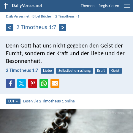
DailyVerses.net
Themen
Registrieren
DailyVerses.net
›
Bibel Bücher
›
2 Timotheus
›
1
2 Timotheus 1:7
Denn Gott hat uns nicht gegeben den Geist der
Furcht, sondern der Kraft und der Liebe und der
Besonnenheit.
2 Timotheus 1:7
Liebe
Selbstbeherrschung
Kraft
Geist
Angst
Schwachheit
Lesen Sie
2 Timotheus 1
online
LUT