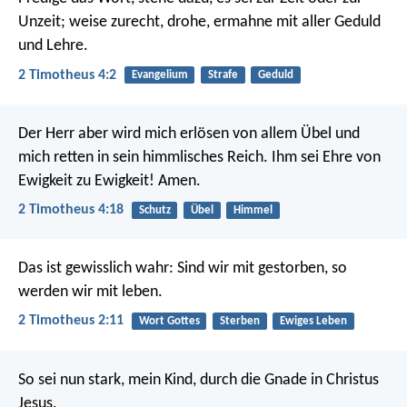
Unzeit; weise zurecht, drohe, ermahne mit aller Geduld
und Lehre.
2 Timotheus 4:2
Evangelium
Strafe
Geduld
Der Herr aber wird mich erlösen von allem Übel und
mich retten in sein himmlisches Reich. Ihm sei Ehre von
Ewigkeit zu Ewigkeit! Amen.
2 Timotheus 4:18
Schutz
Übel
Himmel
Das ist gewisslich wahr:
Sind wir mit gestorben,
so
werden wir mit leben.
2 Timotheus 2:11
Wort Gottes
Sterben
Ewiges Leben
So sei nun stark, mein Kind, durch die Gnade in Christus
Jesus.