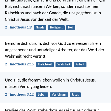
Er hat uns selig gemacht und berufen mit einem heiligen
Ruf, nicht nach unsern Werken, sondern nach seinem
Ratschluss und nach der Gnade, die uns gegeben ist in
Christus Jesus vor der Zeit der Welt.
2 Timotheus 1:9
Gnade
Heiligkeit
Heil
Bemühe dich darum, dich vor Gott zu erweisen als ein
angesehener und untadeliger Arbeiter, der das Wort der
Wahrheit recht vertritt.
2 Timotheus 2:15
Ehrlichkeit
Wahrheit
Arbeit
Und alle, die fromm leben wollen in Christus Jesus,
müssen Verfolgung leiden.
2 Timotheus 3:12
Leben
Verfolgung
Jesus
Predige das Wort, stehe dazu, es sei zur Zeit oder zur