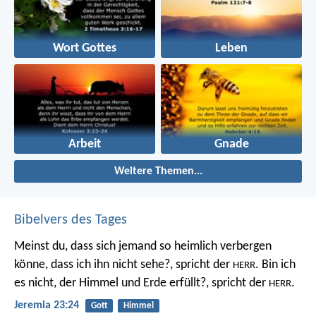
Wort Gottes
Leben
Arbeit
Gnade
Weitere Themen...
Bibelvers des Tages
Meinst du, dass sich jemand so heimlich verbergen
könne, dass ich ihn nicht sehe?, spricht der
. Bin ich
HERR
es nicht, der Himmel und Erde erfüllt?, spricht der
.
HERR
Jeremia 23:24
Gott
Himmel