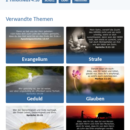
2 Timotheus 4:18
Schutz
Übel
Himmel
Verwandte Themen
Evangelium
Strafe
Geduld
Glauben