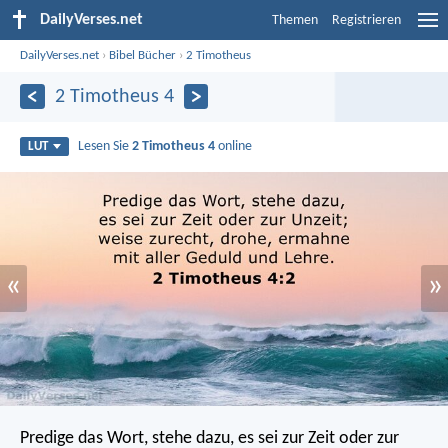
DailyVerses.net
Themen
Registrieren
DailyVerses.net
›
Bibel Bücher
›
2 Timotheus
2 Timotheus 4
Lesen Sie
2 Timotheus 4
online
LUT
«
»
Predige das Wort, stehe dazu, es sei zur Zeit oder zur