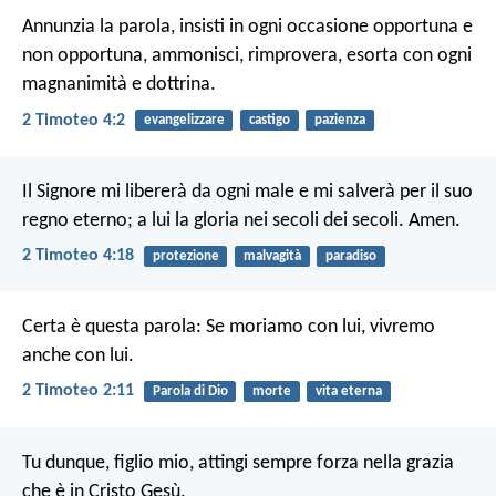
Annunzia la parola, insisti in ogni occasione opportuna e
non opportuna, ammonisci, rimprovera, esorta con ogni
magnanimità e dottrina.
2 Timoteo 4:2
evangelizzare
castigo
pazienza
Il Signore mi libererà da ogni male e mi salverà per il suo
regno eterno; a lui la gloria nei secoli dei secoli. Amen.
2 Timoteo 4:18
protezione
malvagità
paradiso
Certa è questa parola:
Se moriamo con lui,
vivremo
anche con lui.
2 Timoteo 2:11
Parola di Dio
morte
vita eterna
Tu dunque, figlio mio, attingi sempre forza nella grazia
che è in Cristo Gesù.