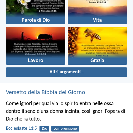
Parola di Dio
Vita
Lavoro
Grazia
Altri argomenti…
Versetto della Bibbia del Giorno
Come ignori per qual via lo spirito entra nelle ossa
dentro il seno d'una donna incinta, così ignori l'opera di
Dio che fa tutto.
Ecclesiaste 11:5
Dio
comprensione