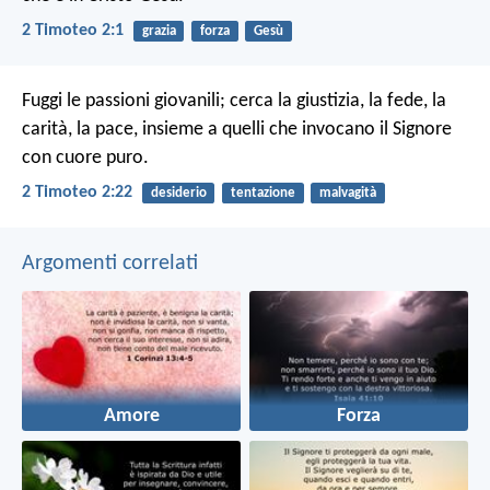
2 Timoteo 2:1
grazia
forza
Gesù
Fuggi le passioni giovanili; cerca la giustizia, la fede, la
carità, la pace, insieme a quelli che invocano il Signore
con cuore puro.
2 Timoteo 2:22
desiderio
tentazione
malvagità
Argomenti correlati
Amore
Forza