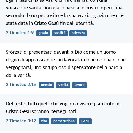
Egli infatti ci ha salvati e ci ha chiamati con una
vocazione santa, non gia in base alle nostre opere, ma
secondo il suo proposito e la sua grazia; grazia che ci è
stata data in Cristo Gesù fin dall'eternità.
2 Timoteo 1:9
grazia
santità
salvezza
Sfòrzati di presentarti davanti a Dio come un uomo
degno di approvazione, un lavoratore che non ha di che
vergognarsi, uno scrupoloso dispensatore della parola
della verità.
2 Timoteo 2:15
onestà
verità
lavoro
Del resto, tutti quelli che vogliono vivere piamente in
Cristo Gesù saranno perseguitati.
2 Timoteo 3:12
vita
persecuzione
Gesù