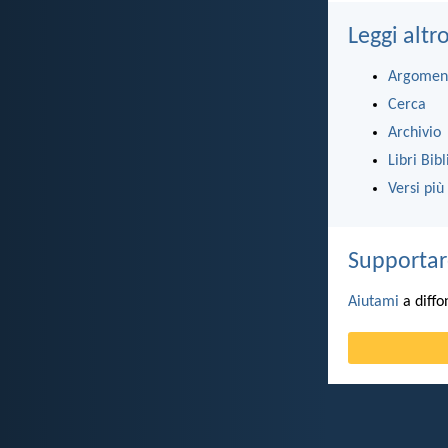
Leggi altr
Argomen
Cerca
Archivio
Libri Bibl
Versi più
Supportar
Aiutami
a diffo