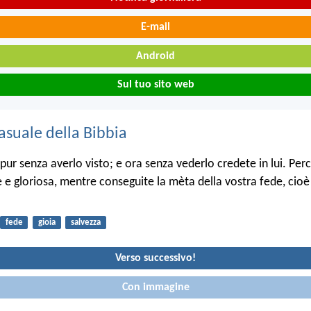
E-mail
Android
Sul tuo sito web
asuale della Bibbia
pur senza averlo visto; e ora senza vederlo credete in lui. Perc
le e gloriosa, mentre conseguite la mèta della vostra fede, cioè
fede
gioia
salvezza
Verso successivo!
Con immagine