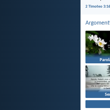
2 Timoteo 3:16
Argomenti 
Parol
Se