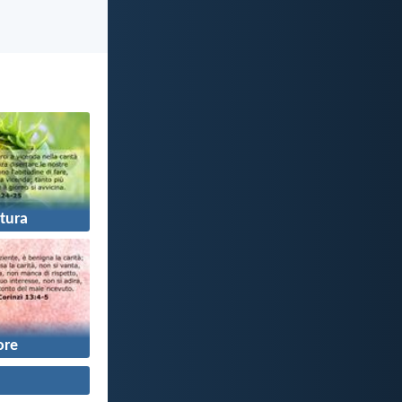
tura
re