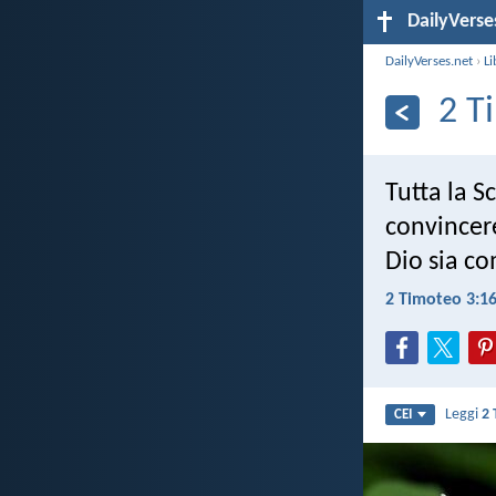
DailyVerse
DailyVerses.net
›
Li
2 T
Tutta la Sc
convincere
Dio sia c
2 Timoteo 3:1
Leggi
2 
CEI