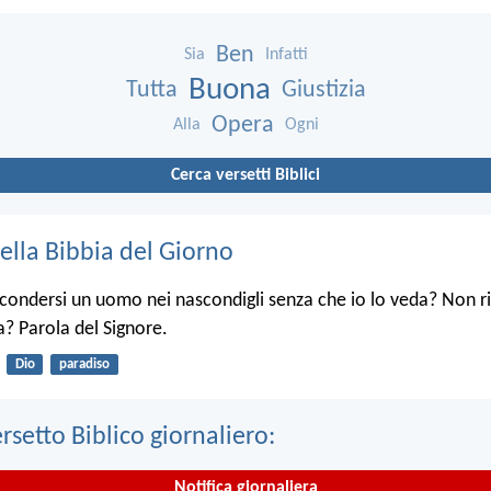
Ben
Sia
Infatti
Buona
Tutta
Giustizia
Opera
Alla
Ogni
Cerca versetti Biblici
ella Bibbia del Giorno
condersi un uomo nei nascondigli senza che io lo veda? Non ri
ra? Parola del Signore.
Dio
paradiso
ersetto Biblico giornaliero:
Notifica giornaliera