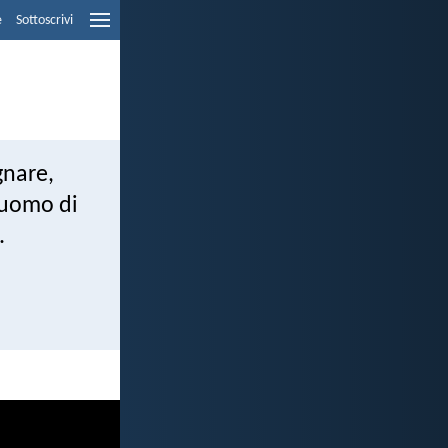
e
Sottoscrivi
egnare,
l'uomo di
.