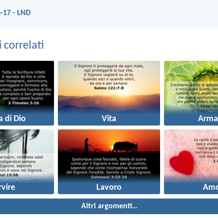
-17 - LND
correlati
a di Dio
Vita
Arma
rvire
Lavoro
Amo
Altri argomenti…