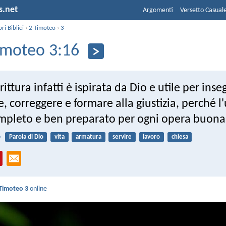
s.net
Argomenti
Versetto Casual
bri Biblici
›
2 Timoteo
›
3
imoteo 3:16
rittura infatti è ispirata da Dio e utile per ins
, correggere e formare alla giustizia, perché 
ompleto e ben preparato per ogni opera buona
6
Parola di Dio
vita
armatura
servire
lavoro
chiesa
Timoteo 3
online