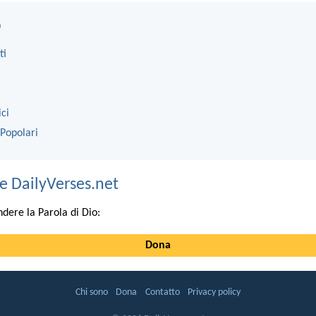
o
ti
ici
 Popolari
e DailyVerses.net
ndere la Parola di Dio:
Dona
Chi sono
Dona
Contatto
Privacy policy