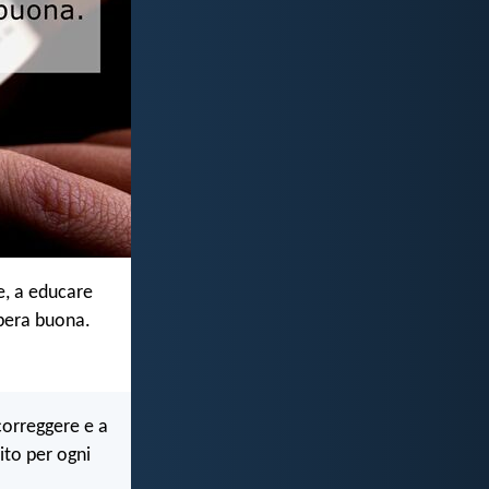
re, a educare
opera buona.
 correggere e a
ito per ogni