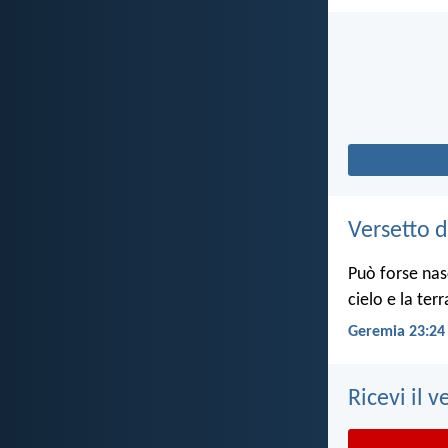
Versetto d
Può forse nas
cielo e la ter
Geremia 23:24
Ricevi il v