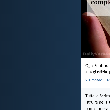
Ogni Scrittura
alla giustizi
2 Timoteo 3:16
Tutta la Scrit
istruire nella
buona opera.