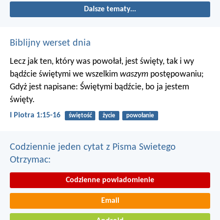
Dalsze tematy...
Biblijny werset dnia
Lecz jak ten, który was powołał, jest święty, tak i wy
bądźcie świętymi we wszelkim
waszym
postępowaniu;
Gdyż jest napisane: Świętymi bądźcie, bo ja jestem
święty.
I Piotra 1:15-16
świętość
życie
powołanie
Codziennie jeden cytat z Pisma Swietego
Otrzymac:
Codzienne powiadomienie
Email