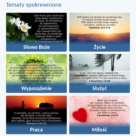
Tematy spokrewnione
Słowo Boże
Życie
Wyposażenie
Służyć
Praca
Miłość