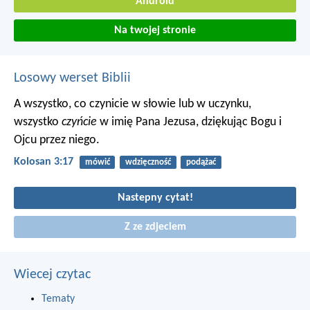
Android
Na twojej stronie
Losowy werset Biblii
A wszystko, co czynicie w słowie lub w uczynku,
wszystko
czyńcie
w imię Pana Jezusa, dziękując Bogu i
Ojcu przez niego.
Kolosan 3:17
mówić
wdzięczność
podążać
Nastepny cytat!
Z ze zdjeciem
Wiecej czytac
Tematy