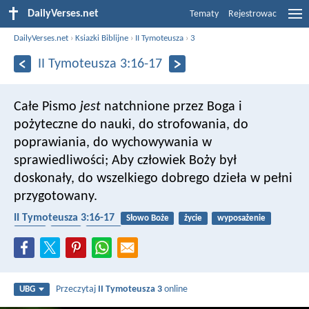
DailyVerses.net
Tematy
Rejestrowac
DailyVerses.net
›
Ksiazki Biblijne
›
II Tymoteusza
›
3
II Tymoteusza 3:16-17
Całe Pismo
jest
natchnione przez Boga i
pożyteczne do nauki, do strofowania, do
poprawiania, do wychowywania w
sprawiedliwości; Aby człowiek Boży był
doskonały, do wszelkiego dobrego dzieła w pełni
przygotowany.
II Tymoteusza 3:16-17
Słowo Boże
życie
wyposażenie
służyć
praca
kościół
Przeczytaj
II Tymoteusza 3
online
UBG