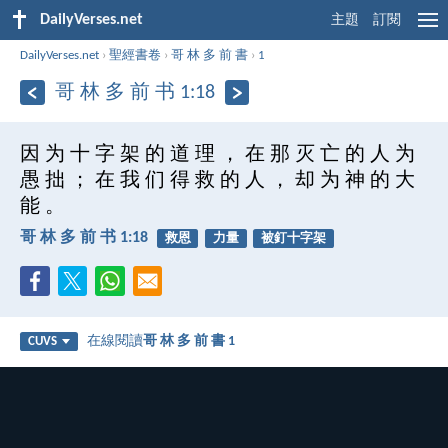
DailyVerses.net
主題
訂閱
DailyVerses.net
›
聖經書卷
›
哥 林 多 前 書
›
1
哥 林 多 前 书 1:18
因 为 十 字 架 的 道 理 ， 在 那 灭 亡 的 人 为
愚 拙 ； 在 我 们 得 救 的 人 ， 却 为 神 的 大
能 。
哥 林 多 前 书 1:18
救恩
力量
被釘十字架
在線閱讀
哥 林 多 前 書 1
CUVS