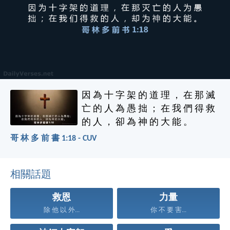
因 為 十 字 架 的 道 理 ， 在 那 滅
亡 的 人 為 愚 拙 ； 在 我 們 得 救
的 人 ， 卻 為 神 的 大 能 。
哥 林 多 前 書 1:18 - CUV
相關話題
救恩
力量
除 他 以 外...
你 不 要 害...