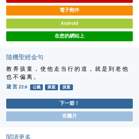
電子郵件
Android
在您的網站上
隨機聖經金句
教 养 孩 童 ， 使 他 走 当 行 的 道 ， 就 是 到 老 他
也 不 偏 离 。
箴 言 22:6
公義
家庭
孩童
下一節！
有圖片
閱讀更多