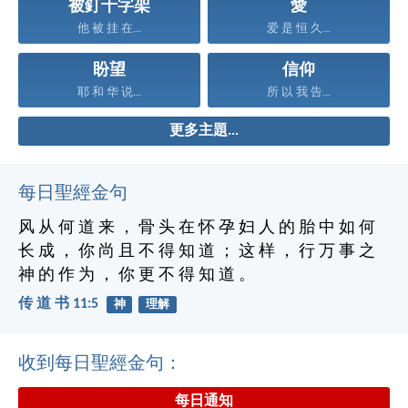
被釘十字架
愛
他 被 挂 在...
爱 是 恒 久...
盼望
信仰
耶 和 华 说...
所 以 我 告...
更多主題...
每日聖經金句
风 从 何 道 来 ， 骨 头 在 怀 孕 妇 人 的 胎 中 如 何
长 成 ， 你 尚 且 不 得 知 道 ； 这 样 ， 行 万 事 之
神 的 作 为 ， 你 更 不 得 知 道 。
传 道 书 11:5
神
理解
收到每日聖經金句：
每日通知