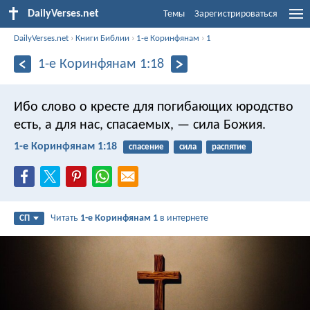
DailyVerses.net
Темы
Зарегистрироваться
DailyVerses.net
›
Книги Библии
›
1-е Коринфянам
›
1
1-е Коринфянам 1:18
Ибо слово о кресте для погибающих юродство
есть, а для нас, спасаемых, — сила Божия.
1-е Коринфянам 1:18
спасение
сила
распятие
Читать
1-е Коринфянам 1
в интернете
СП