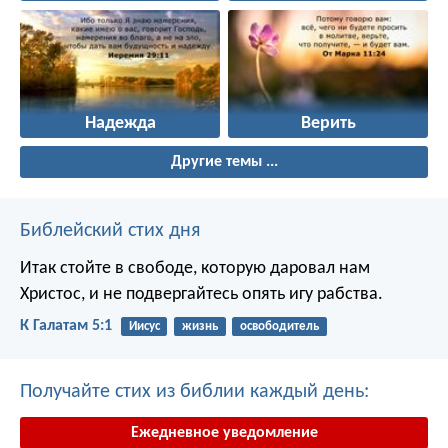
Надежда
Верить
Другие темы ...
Библейский стих дня
Итак стойте в свободе, которую даровал нам
Христос, и не подвергайтесь опять игу рабства.
К Галатам 5:1
Иисус
жизнь
освободитель
Получайте стих из библии каждый день:
Ежедневное уведомление