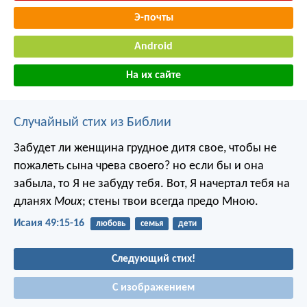
Э-почты
Android
На их сайте
Случайный стих из Библии
Забудет ли женщина грудное дитя свое,
чтобы не
пожалеть сына чрева своего?
но если бы и она
забыла, то Я не забуду тебя.
Вот, Я начертал тебя на
дланях
Моих
;
стены твои всегда предо Мною.
Исаия 49:15-16
любовь
семья
дети
Следующий стих!
С изображением