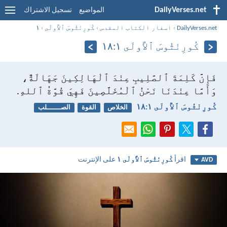
DailyVerses.net
المواضيع
تسجيل الاشتراك
DailyVerses.net
›
اسفار الكتاب المقدس
›
كُورِنْثُوسَ ٱلأُولَى
›
١
كُورِنْثُوسَ ٱلأُولَى ١:‏١٨
فَإِنَّ كَلِمَةَ ٱلصَّلِيبِ عِنْدَ ٱلْهَالِكِينَ جَهَالَةٌ،
وَأَمَّا عِنْدَنَا نَحْنُ ٱلْمُخَلَّصِينَ فَهِيَ قُوَّةُ ٱللهِ.
كُورِنْثُوسَ ٱلأُولَى ١:‏١٨
الخلاص
القوة
الصـــــــلب
اقرأ
كُورِنْثُوسَ ٱلأُولَى ١
على الإنترنت
AVD