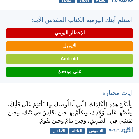
غَلَاطِيَّةَ ٥:‏١
يسوع
الحياة
المحرر
استلم أيتك اليومية الكتاب المقدس الآية:
الإخطار اليومي
الايميل
Android
على موقعك
ايات مختارة
وَلْتَكُنْ هَذِهِ ٱلْكَلِمَاتُ ٱلَّتِي أَنَا أُوصِيكَ بِهَا ٱلْيَوْمَ عَلَى قَلْبِكَ،
وَقُصَّهَا عَلَى أَوْلَادِكَ، وَتَكَلَّمْ بِهَا حِينَ تَجْلِسُ فِي بَيْتِكَ، وَحِينَ
تَمْشِي فِي ٱلطَّرِيقِ، وَحِينَ تَنَامُ وَحِينَ تَقُومُ.
اَلتَّثْنِيَة ٦:‏٦-‏٧
الناموس
العائلة
الأطفال