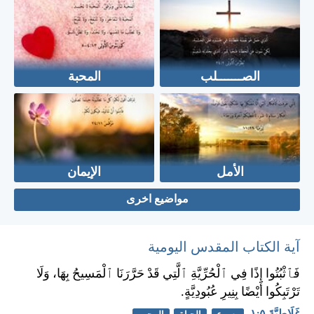
الصـــــــلب
المحبة
الأمل
الإيمان
مواضيع اخرى
آية الكتاب المقدس اليومية
فَٱثْبُتُوا إِذًا فِي ٱلْحُرِّيَّةِ ٱلَّتِي قَدْ حَرَّرَنَا ٱلْمَسِيحُ بِهَا، وَلَا
تَرْتَبِكُوا أَيْضًا بِنِيرِ عُبُودِيَّةٍ.