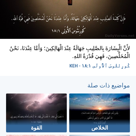
لأَنَّ الْبِشَارَةَ بِالصَّلِيبِ جَهَالَةٌ عِنْدَ الْهَالِكِينَ؛ وَأَمَّا عِنْدَنَا، نَحْنُ
الْمُخَلَّصِينَ، فَهِيَ قُدْرَةُ اللهِ.
كُورِنْثُوسَ ٱلأُولَى ١:‏١٨ - KEH
مواضيع ذات صلة
الخلاص
القوة