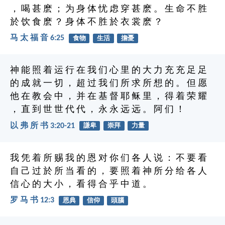
， 喝 甚 麽 ； 为 身 体 忧 虑 穿 甚 麽 。 生 命 不 胜
於 饮 食 麽 ？ 身 体 不 胜 於 衣 裳 麽 ？
马 太 福 音 6:25
食物
生活
擔憂
神 能 照 着 运 行 在 我 们 心 里 的 大 力 充 充 足 足
的 成 就 一 切 ， 超 过 我 们 所 求 所 想 的 。 但 愿
他 在 教 会 中 ， 并 在 基 督 耶 稣 里 ， 得 着 荣 耀
， 直 到 世 世 代 代 ， 永 永 远 远 。 阿 们 ！
以 弗 所 书 3:20-21
謙卑
崇拜
力量
我 凭 着 所 赐 我 的 恩 对 你 们 各 人 说 ： 不 要 看
自 己 过 於 所 当 看 的 ， 要 照 着 神 所 分 给 各 人
信 心 的 大 小 ， 看 得 合 乎 中 道 。
罗 马 书 12:3
恩典
信仰
頭腦