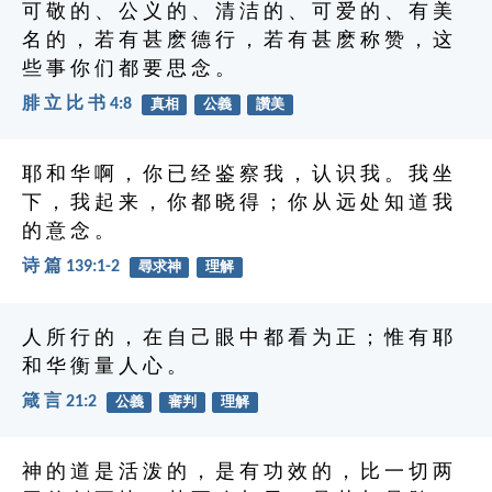
可 敬 的 、 公 义 的 、 清 洁 的 、 可 爱 的 、 有 美
名 的 ， 若 有 甚 麽 德 行 ， 若 有 甚 麽 称 赞 ， 这
些 事 你 们 都 要 思 念 。
腓 立 比 书 4:8
真相
公義
讚美
耶 和 华 啊 ， 你 已 经 鉴 察 我 ， 认 识 我 。 我 坐
下 ， 我 起 来 ， 你 都 晓 得 ； 你 从 远 处 知 道 我
的 意 念 。
诗 篇 139:1-2
尋求神
理解
人 所 行 的 ， 在 自 己 眼 中 都 看 为 正 ； 惟 有 耶
和 华 衡 量 人 心 。
箴 言 21:2
公義
審判
理解
神 的 道 是 活 泼 的 ， 是 有 功 效 的 ， 比 一 切 两