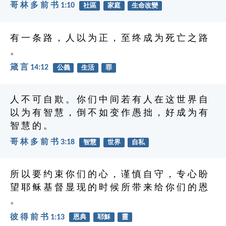
哥 林 多 前 书 1:10
社區
家庭
生命改變
有 一 条 路 ， 人 以 为 正 ， 至 终 成 为 死 亡 之 路
。
箴 言 14:12
公義
生活
罪
人 不 可 自 欺 。 你 们 中 间 若 有 人 在 这 世 界 自
以 为 有 智 慧 ， 倒 不 如 变 作 愚 拙 ， 好 成 为 有
智 慧 的 。
哥 林 多 前 书 3:18
智慧
世界
自私
所 以 要 约 束 你 们 的 心 ， 谨 慎 自 守 ， 专 心 盼
望 耶 稣 基 督 显 现 的 时 候 所 带 来 给 你 们 的 恩
。
彼 得 前 书 1:13
恩典
耶穌
靈