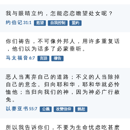
我 与 眼 睛 立 约 ， 怎 能 恋 恋 瞻 望 处 女 呢 ？
约 伯 记 31:1
慾望
自我控制
盟約
你 们 祷 告 ， 不 可 像 外 邦 人 ， 用 许 多 重 复 话
， 他 们 以 为 话 多 了 必 蒙 垂 听 。
马 太 福 音 6:7
言語
禱告
恶 人 当 离 弃 自 己 的 道 路 ； 不 义 的 人 当 除 掉
自 己 的 意 念 。 归 向 耶 和 华 ， 耶 和 华 就 必 怜
恤 他 ； 当 归 向 我 们 的 神 ， 因 为 神 必 广 行 赦
免 。
以 赛 亚 书 55:7
公義
改變信仰
饒恕
所 以 我 告 诉 你 们 ， 不 要 为 生 命 忧 虑 吃 甚 麽