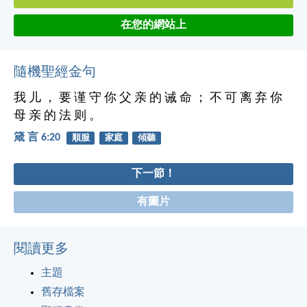
在您的網站上
隨機聖經金句
我 儿 ， 要 谨 守 你 父 亲 的 诫 命 ； 不 可 离 弃 你
母 亲 的 法 则 。
箴 言 6:20
順服
家庭
傾聽
下一節！
有圖片
閱讀更多
主題
舊存檔案