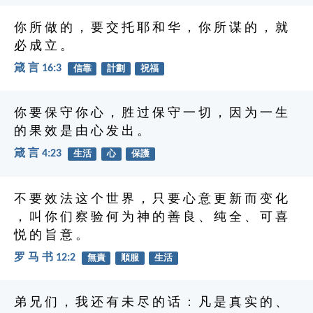
你 所 做 的 ， 要 交 托 耶 和 华 ， 你 所 谋 的 ， 就
必 成 立 。
箴 言 16:3
信靠
計劃
祝福
你 要 保 守 你 心 ， 胜 过 保 守 一 切 ， 因 为 一 生
的 果 效 是 由 心 发 出 。
箴 言 4:23
生活
心
保護
不 要 效 法 这 个 世 界 ， 只 要 心 意 更 新 而 变 化
， 叫 你 们 察 验 何 为 神 的 善 良 、 纯 全 、 可 喜
悦 的 旨 意 。
罗 马 书 12:2
無責
順服
生活
弟 兄 们 ， 我 还 有 未 尽 的 话 ： 凡 是 真 实 的 、