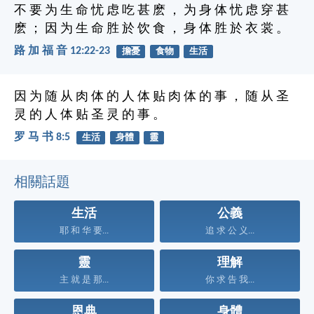
不 要 为 生 命 忧 虑 吃 甚 麽 ， 为 身 体 忧 虑 穿 甚
麽 ； 因 为 生 命 胜 於 饮 食 ， 身 体 胜 於 衣 裳 。
路 加 福 音 12:22-23
擔憂
食物
生活
因 为 随 从 肉 体 的 人 体 贴 肉 体 的 事 ， 随 从 圣
灵 的 人 体 贴 圣 灵 的 事 。
罗 马 书 8:5
生活
身體
靈
相關話題
生活
公義
耶 和 华 要...
追 求 公 义...
靈
理解
主 就 是 那...
你 求 告 我...
恩典
身體