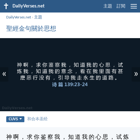
DailyVerses.net
主題
訂閱
DailyVerses.net
›
主題
聖經金句關於思想
«
»
CUVS
和合本圣经
神 啊 ， 求 你 鉴 察 我 ， 知 道 我 的 心 思 ， 试 炼