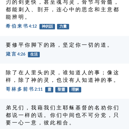
刃 的 剑 更 快 ， 甚 至 魂 与 灵 ， 骨 节 与 骨 髓 ，
都 能 刺 入 、 剖 开 ， 连 心 中 的 思 念 和 主 意 都
能 辨 明 。
希 伯 来 书 4:12
神的話
力量
要 修 平 你 脚 下 的 路 ， 坚 定 你 一 切 的 道 。
箴 言 4:26
生活
除 了 在 人 里 头 的 灵 ， 谁 知 道 人 的 事 ； 像 这
样 ， 除 了 神 的 灵 ， 也 没 有 人 知 道 神 的 事 。
哥 林 多 前 书 2:11
靈
聖靈
理解
弟 兄 们 ， 我 藉 我 们 主 耶 稣 基 督 的 名 劝 你 们
都 说 一 样 的 话 。 你 们 中 间 也 不 可 分 党 ， 只
要 一 心 一 意 ， 彼 此 相 合 。