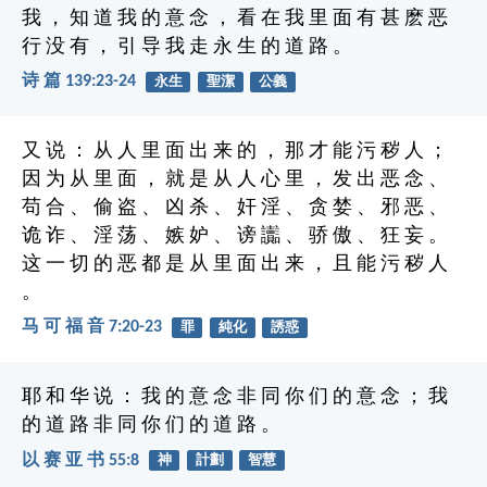
我 ， 知 道 我 的 意 念 ， 看 在 我 里 面 有 甚 麽 恶
行 没 有 ， 引 导 我 走 永 生 的 道 路 。
诗 篇 139:23-24
永生
聖潔
公義
又 说 ： 从 人 里 面 出 来 的 ， 那 才 能 污 秽 人 ；
因 为 从 里 面 ， 就 是 从 人 心 里 ， 发 出 恶 念 、
苟 合 、 偷 盗 、 凶 杀 、 奸 淫 、 贪 婪 、 邪 恶 、
诡 诈 、 淫 荡 、 嫉 妒 、 谤 讟 、 骄 傲 、 狂 妄 。
这 一 切 的 恶 都 是 从 里 面 出 来 ， 且 能 污 秽 人
。
马 可 福 音 7:20-23
罪
純化
誘惑
耶 和 华 说 ： 我 的 意 念 非 同 你 们 的 意 念 ； 我
的 道 路 非 同 你 们 的 道 路 。
以 赛 亚 书 55:8
神
計劃
智慧