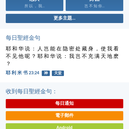
所 以 ， 我...
岂 不 知 你...
更多主題...
每日聖經金句
耶 和 华 说 ： 人 岂 能 在 隐 密 处 藏 身 ， 使 我 看
不 见 他 呢 ？ 耶 和 华 说 ： 我 岂 不 充 满 天 地 麽
？
耶 利 米 书 23:24
神
天堂
收到每日聖經金句：
每日通知
電子郵件
Android