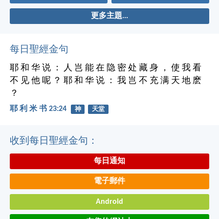
更多主題...
每日聖經金句
耶 和 华 说 ： 人 岂 能 在 隐 密 处 藏 身 ， 使 我 看
不 见 他 呢 ？ 耶 和 华 说 ： 我 岂 不 充 满 天 地 麽
？
耶 利 米 书 23:24
神
天堂
收到每日聖經金句：
每日通知
電子郵件
Android