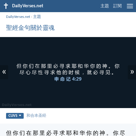
DailyVerses.net
主題
訂閱
DailyVerses.net
›
主題
聖經金句關於靈魂
«
»
CUVS
和合本圣经
但 你 们 在 那 里 必 寻 求 耶 和 华 你 的 神 。 你 尽